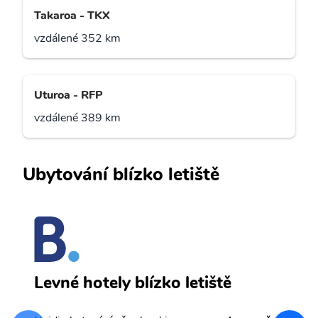
Takaroa - TKX
vzdálené 352 km
Uturoa - RFP
vzdálené 389 km
Ubytování blízko letiště
T
Levné hotely blízko letiště
sv
Př