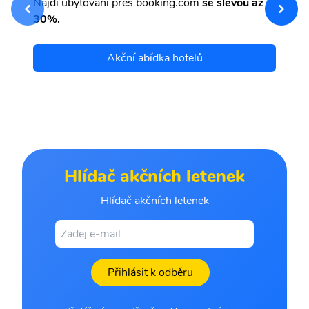
Najdi ubytování přes booking.com
se slevou až
et
30%.
Akční abídka hotelů
Hlídač akčních letenek
Hlídač akčních letenek
Přihlásit k odběru