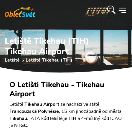
Letiště Tikehau (TIH)
Tikehau Airport
Letiště
Letiště Tikehau (TIH)
O Letišti Tikehau - Tikehau
Airport
Letiště
Tikehau Airport
se nachází ve státě
Francouzská Polynésie
, 15 km jihozápadně od města
Tikehau
. IATA kód letiště je
TIH
a 4-místný kód ICAO
je
NTGC
.