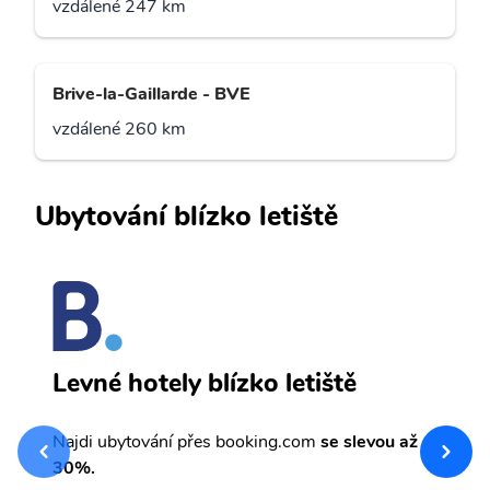
vzdálené 247 km
Brive-la-Gaillarde - BVE
vzdálené 260 km
Ubytování blízko letiště
T
Levné hotely blízko letiště
sv
Př
Najdi ubytování přes booking.com
se slevou až
et
30%.