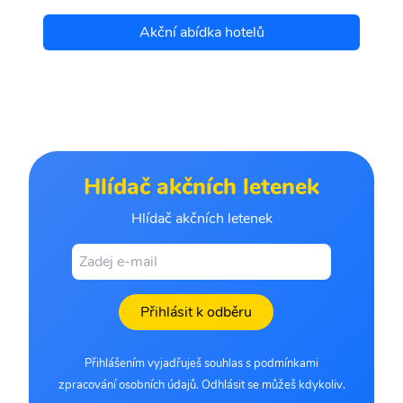
Akční abídka hotelů
Hlídač akčních letenek
Hlídač akčních letenek
Přihlásit k odběru
Přihlášením vyjadřuješ souhlas s podmínkami
zpracování osobních údajů. Odhlásit se můžeš kdykoliv.