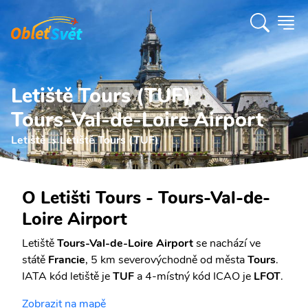
Letiště Tours (TUF)
Tours-Val-de-Loire Airport
Letiště
Letiště Tours (TUF)
O Letišti Tours - Tours-Val-de-
Loire Airport
Letiště
Tours-Val-de-Loire Airport
se nachází ve
státě
Francie
, 5 km severovýchodně od města
Tours
.
IATA kód letiště je
TUF
a 4-místný kód ICAO je
LFOT
.
Zobrazit na mapě