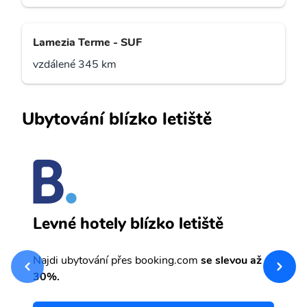
Lamezia Terme - SUF
vzdálené 345 km
Ubytování blízko letiště
T
Levné hotely blízko letiště
sv
Př
Najdi ubytování přes booking.com
se slevou až
et
30%.