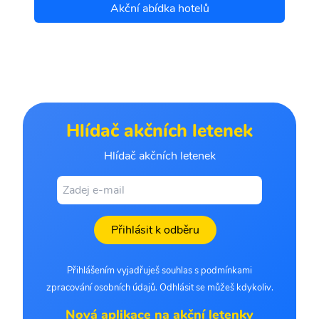
Akční abídka hotelů
Hlídač akčních letenek
Hlídač akčních letenek
Přihlásit k odběru
Přihlášením vyjadřuješ souhlas s podmínkami
zpracování osobních údajů. Odhlásit se můžeš kdykoliv.
Nová aplikace na akční letenky