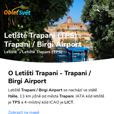
Letiště Trapani (TPS)
Trapani / Birgi Airport
Letiště
Letiště Trapani (TPS)
O Letišti Trapani - Trapani /
Birgi Airport
Letiště
Trapani / Birgi Airport
se nachází ve státě
Itálie
, 13 km jižně od města
Trapani
. IATA kód letiště
je
TPS
a 4-místný kód ICAO je
LICT
.
Zobrazit na mapě