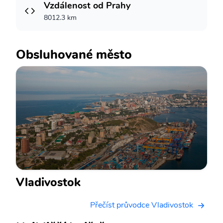
Vzdálenost od Prahy
8012.3 km
Obsluhované město
Vladivostok
Přečíst průvodce Vladivostok