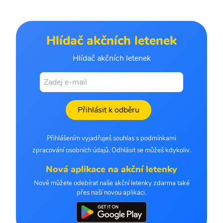
Hlídač akčních letenek
Hlídač akčních letenek
Přihlásit k odběru
Přihlášením vyjadřuješ souhlas s podmínkami
zpracování osobních údajů. Odhlásit se můžeš kdykoliv.
Nová aplikace na akční letenky
Nově můžete odebírat naše akční letenky zdarma také
přes naší novou aplikaci.