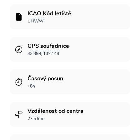
ICAO Kód letiště
UHWW
GPS souřadnice
43.399, 132.148
Časový posun
+8h
Vzdálenost od centra
27.5 km