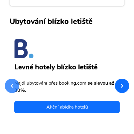
Ubytování blízko letiště
V
Levné hotely blízko letiště
sv
Př
Najdi ubytování přes booking.com
se slevou až
et
30%.
Akční abídka hotelů