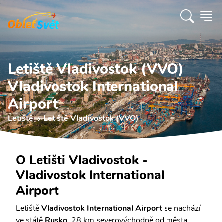
Letiště Vladivostok (VVO)
Vladivostok International
Airport
Letiště
Letiště Vladivostok (VVO)
O Letišti Vladivostok -
Vladivostok International
Airport
Letiště
Vladivostok International Airport
se nachází
ve státě
Rusko
, 28 km severovýchodně od města