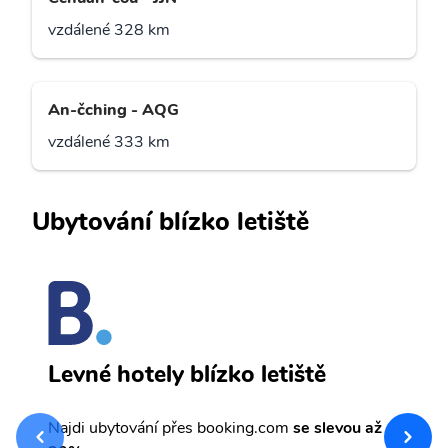
vzdálené 328 km
An-čching - AQG
vzdálené 333 km
Ubytování blízko letiště
W
Levné hotely blízko letiště
sv
Př
Najdi ubytování přes booking.com
se slevou až
et