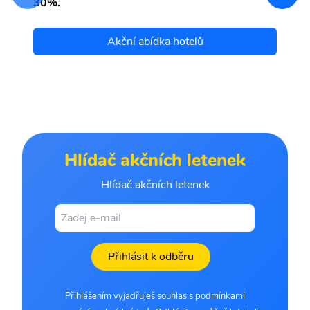
30%.
Akční abídka hotelů
Hlídač akčních letenek
Hlídač akčních letenek
Přihlásit k odběru
Přihlášením vyjadřuješ souhlas s podmínkami