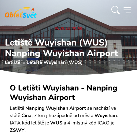
Letiště Wuyishan (WUS)
Nanping Wuyishan Airport
Letiště
Letiště Wuyishan (WUS)
O Letišti Wuyishan - Nanping
Wuyishan Airport
Letiště
Nanping Wuyishan Airport
se nachází ve
státě
Čína
, 7 km jihozápadně od města
Wuyishan
.
IATA kód letiště je
WUS
a 4-místný kód ICAO je
ZSWY
.