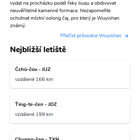
vydat na procházku podél řeky Jiuqu a obdivovat
neuvěřitelné kamenné formace. Nezapomeňte
ochutnat místní oolong čaj, pro který je Wuyishan
známý.
Přečíst průvodce Wuyishan
Nejbližší letiště
Čchü-čou - JUZ
vzdálené 166 km
Ťing-te-čen - JDZ
vzdálené 199 km
Chuang-šan - TXN