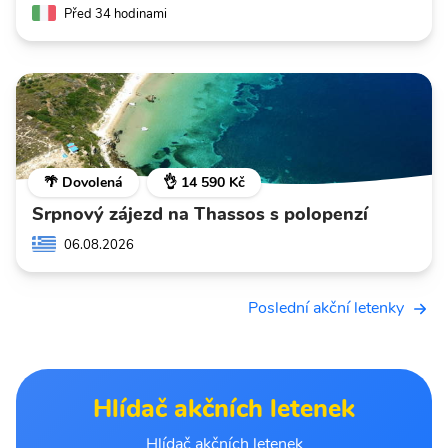
Před 34 hodinami
🌴 Dovolená
👌 14 590 Kč
Srpnový zájezd na Thassos s polopenzí
06.08.2026
Poslední akční letenky
Hlídač akčních letenek
Hlídač akčních letenek