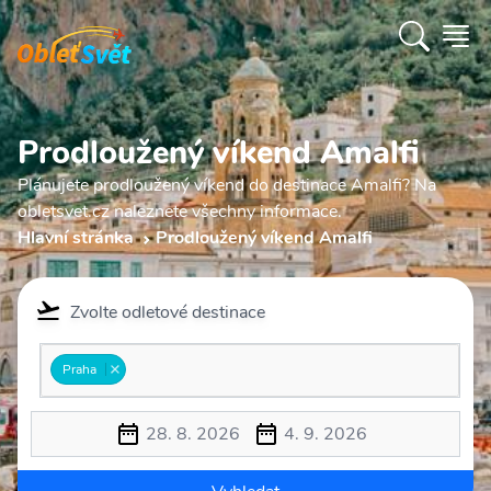
Prodloužený víkend Amalfi
Plánujete prodloužený víkend do destinace Amalfi? Na
obletsvet.cz naleznete všechny informace.
Hlavní stránka
Prodloužený víkend Amalfi
Zvolte odletové destinace
Praha
28. 8. 2026
4. 9. 2026