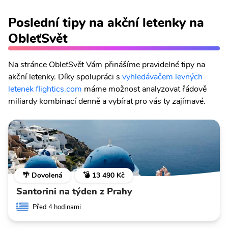
Poslední tipy na akční letenky na
ObleťSvět
Na stránce ObleťSvět Vám přinášíme pravidelné tipy na
akční letenky. Díky spolupráci s
vyhledávačem levných
letenek flightics.com
máme možnost analyzovat řádově
miliardy kombinací denně a vybírat pro vás ty zajímavé.
🌴 Dovolená
💣 13 490 Kč
Santorini na týden z Prahy
Před 4 hodinami