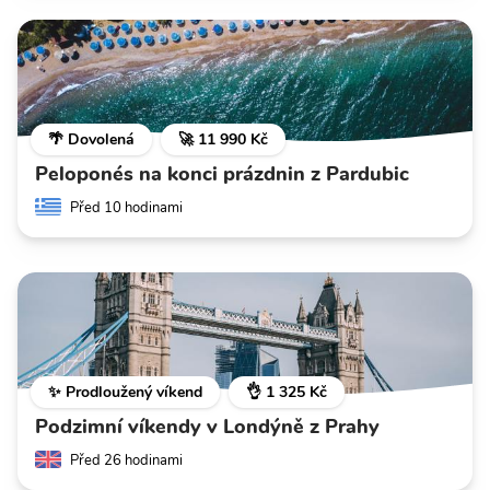
🌴 Dovolená
🚀 11 990 Kč
Peloponés na konci prázdnin z Pardubic
Před 10 hodinami
✨ Prodloužený víkend
👌 1 325 Kč
Podzimní víkendy v Londýně z Prahy
Před 26 hodinami