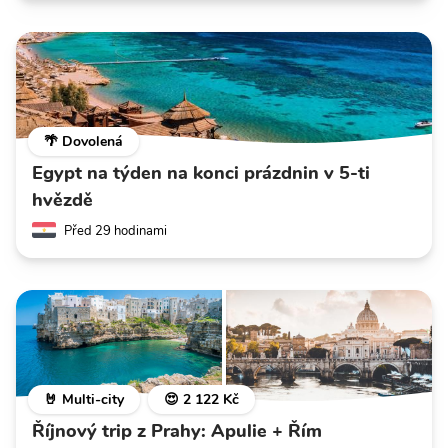
🌴 Dovolená
Egypt na týden na konci prázdnin v 5-ti
hvězdě
Před 29 hodinami
🤘 Multi-city
😍 2 122 Kč
Říjnový trip z Prahy: Apulie + Řím