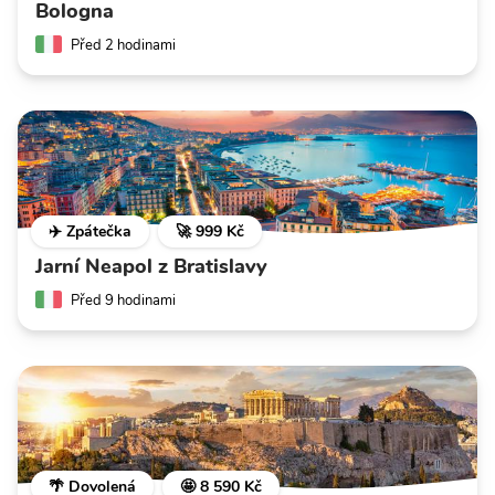
Bologna
Před 2 hodinami
✈️ Zpátečka
🚀 999 Kč
Jarní Neapol z Bratislavy
Před 9 hodinami
🌴 Dovolená
🤩 8 590 Kč