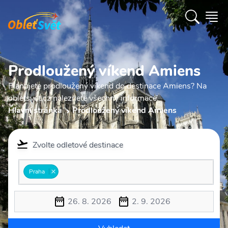
Prodloužený víkend Amiens
Plánujete prodloužený víkend do destinace Amiens? Na
obletsvet.cz naleznete všechny informace.
Hlavní stránka
Prodloužený víkend Amiens
Zvolte odletové destinace
Praha
26. 8. 2026
2. 9. 2026