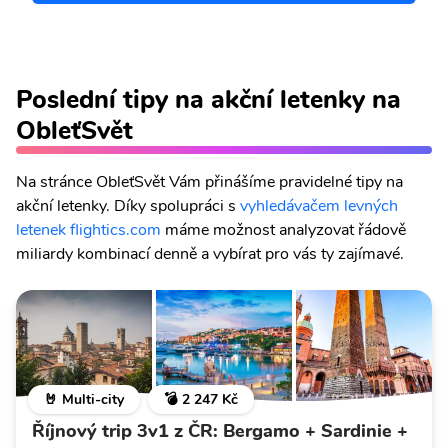
Poslední tipy na akční letenky na
ObleťSvět
Na stránce ObleťSvět Vám přinášíme pravidelné tipy na
akční letenky. Díky spolupráci s
vyhledávačem levných
letenek flightics.com
máme možnost analyzovat řádově
miliardy kombinací denně a vybírat pro vás ty zajímavé.
🤘 Multi-city
💣 2 247 Kč
Říjnový trip 3v1 z ČR: Bergamo + Sardinie +