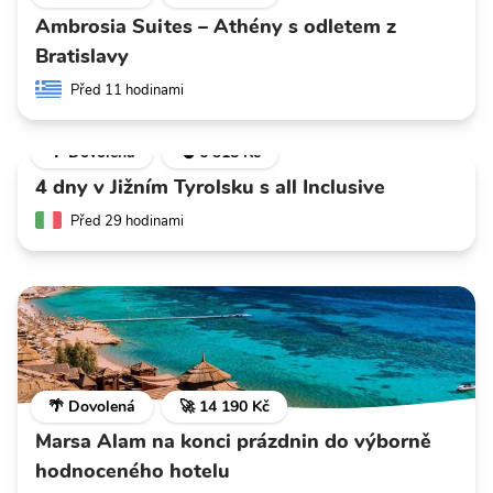
Ambrosia Suites – Athény s odletem z
Bratislavy
Před 11 hodinami
🌴 Dovolená
💣 6 318 Kč
4 dny v Jižním Tyrolsku s all Inclusive
Před 29 hodinami
🌴 Dovolená
🚀 14 190 Kč
Marsa Alam na konci prázdnin do výborně
hodnoceného hotelu