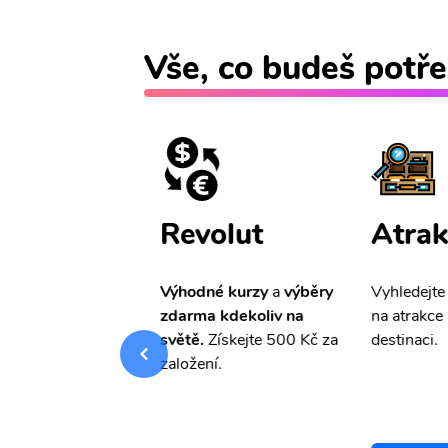
Vše, co budeš potře
ištění
Revolut
Atrak
pro Vás
slevu ve
Výhodné kurzy
a
výběry
Vyhledejte
0%
na cestovní
zdarma kdekoliv na
na atrakce 
ní a případné
světě.
Získejte 500 Kč za
destinaci.
.
založení.