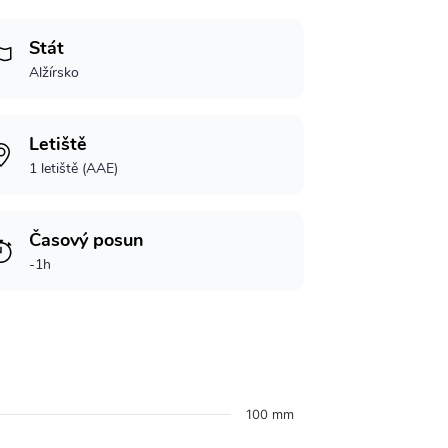
Stát
Alžírsko
Letiště
1 letiště (AAE)
Časový posun
-1h
100 mm