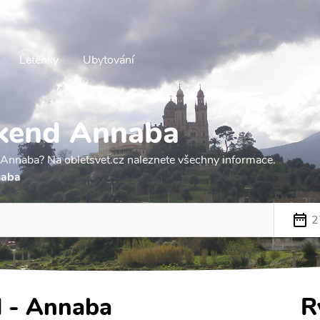
Letenky
Ubytování
íkend Annaba
 Annaba? Na obletsvet.cz naleznete všechny informace.
naba
2
d - Annaba
R