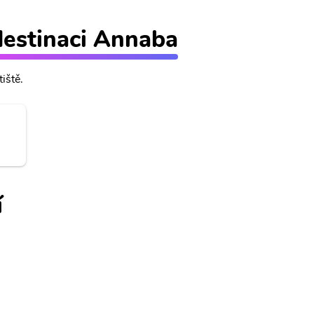
 destinaci Annaba
iště.
í