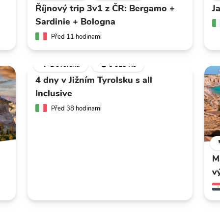
Říjnový trip 3v1 z ČR: Bergamo +
J
Sardinie + Bologna
Před 11 hodinami
🌴 Dovolená
💣 6 318 Kč
4 dny v Jižním Tyrolsku s all
Inclusive
Před 38 hodinami
M
v