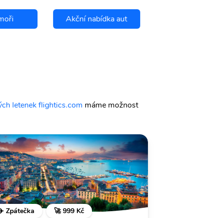
moři
Akční nabídka aut
Chci se pojis
ch letenek flightics.com
máme možnost
✈️ Zpátečka
🚀 999 Kč