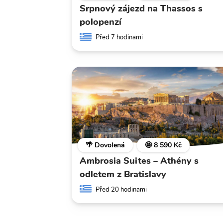
Srpnový zájezd na Thassos s
polopenzí
Před 7 hodinami
🌴 Dovolená
🤩 8 590 Kč
Ambrosia Suites – Athény s
odletem z Bratislavy
Před 20 hodinami