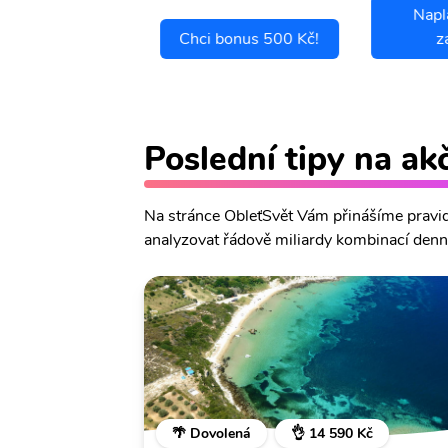
Napl
ci se pojistit
Chci bonus 500 Kč!
z
Poslední tipy na ak
Na stránce ObleťSvět Vám přinášíme pravide
analyzovat řádově miliardy kombinací denně
🌴 Dovolená
👌 14 590 Kč