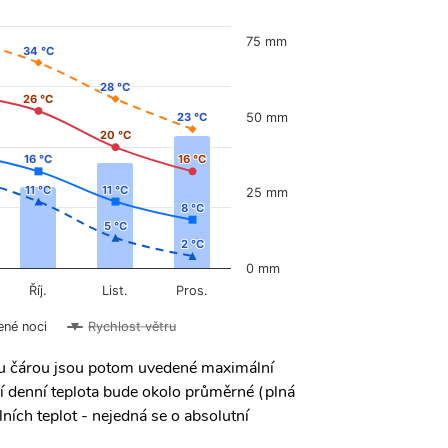
75 mm
34 °C
34 °C
28 °C
28 °C
26 °C
26 °C
23 °C
23 °C
50 mm
20 °C
20 °C
16 °C
16 °C
16 °C
16 °C
11 °C
11 °C
11 °C
11 °C
25 mm
8 °C
8 °C
5 °C
5 °C
2 °C
2 °C
0 mm
Říj.
List.
Pros.
ené noci
Rychlost větru
ou čárou jsou potom uvedené maximální
í denní teplota bude okolo průměrné (plná
ních teplot - nejedná se o absolutní