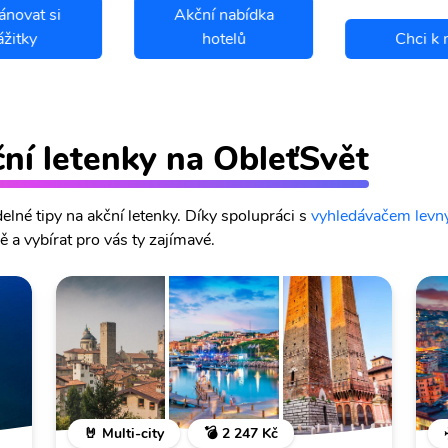
ánovat si
Akční nabídka
ážitky
hotelů
Chci k 
ční letenky na ObleťSvět
lné tipy na akční letenky. Díky spolupráci s
vyhledávačem levný
 a vybírat pro vás ty zajímavé.
🤘 Multi-city
💣 2 247 Kč