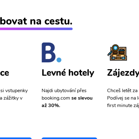
bovat na cestu.
ce
Zájezd
Levné hotely
 si vstupenky
Chceš letět za
Najdi ubytování přes
a zážitky v
Podívej se na l
booking.com
se slevou
first minute zá
až 30%.