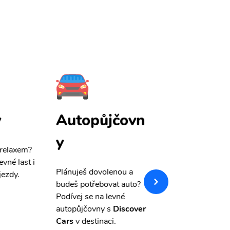
y
Autopůjčovn
Pojištění
y
 relaxem?
Máme pro Vás
sle
evné last i
výši 50%
na cest
Plánuješ dovolenou a
jezdy.
pojištění a případ
budeš potřebovat auto?
storno.
Podívej se na levné
autopůjčovny s
Discover
Cars
v destinaci.