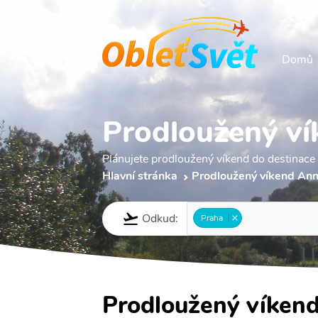
Domů
Prodloužený v
Plánujete prodloužený víkend do destinace
Hlavní stránka
Prodloužený víkend An
Odkud:
Praha
Prodloužený víken