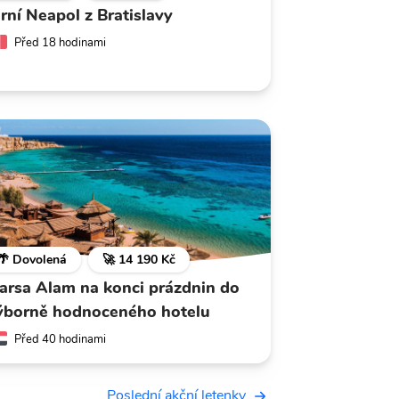
arní Neapol z Bratislavy
Před 18 hodinami
🌴 Dovolená
🚀 14 190 Kč
arsa Alam na konci prázdnin do
ýborně hodnoceného hotelu
Před 40 hodinami
Poslední akční letenky