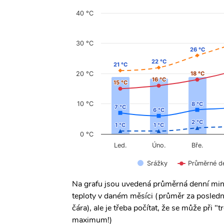
40 °C
30 °C
26 °C
26 °C
22 °C
22 °C
21 °C
21 °C
20 °C
18 °C
18 °C
16 °C
16 °C
15 °C
15 °C
10 °C
8 °C
8 °C
7 °C
7 °C
6 °C
6 °C
2 °C
2 °C
1 °C
1 °C
1 °C
1 °C
0 °C
Úno.
Led.
Bře.
Srážky
Průměrné d
Na grafu jsou uvedená průměrná denní min
teploty v daném měsíci (průměr za posledn
čára), ale je třeba počítat, že se může při
maximum!)