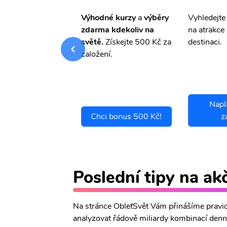
pro Vás
slevu ve
Výhodné kurzy
a
výběry
Vyhledejte
0%
na cestovní
zdarma kdekoliv na
na atrakce 
ní a případné
světě.
Získejte 500 Kč za
destinaci.
.
založení.
Napl
ci se pojistit
Chci bonus 500 Kč!
z
Poslední tipy na ak
Na stránce ObleťSvět Vám přinášíme pravide
analyzovat řádově miliardy kombinací denně