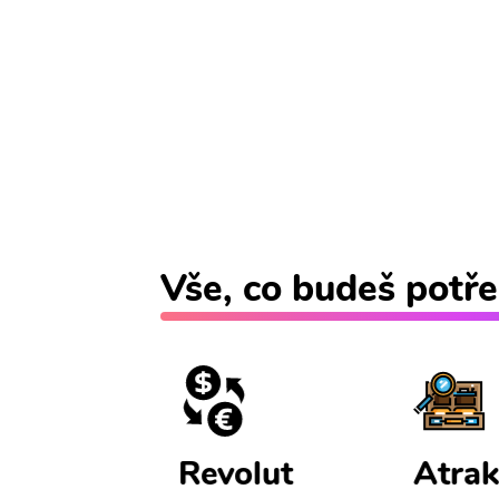
Vše, co budeš potře
ištění
Revolut
Atrak