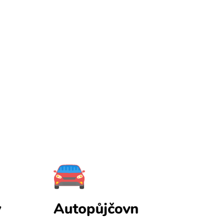
y
Autopůjčovn
Pojištění