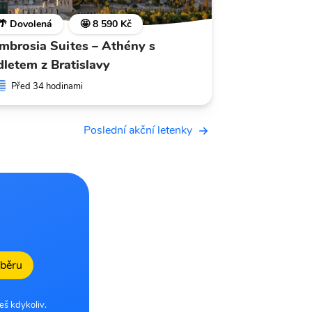
🌴 Dovolená
🤩 8 590 Kč
mbrosia Suites – Athény s
dletem z Bratislavy
Před 34 hodinami
Poslední akční letenky
dběru
eš kdykoliv.