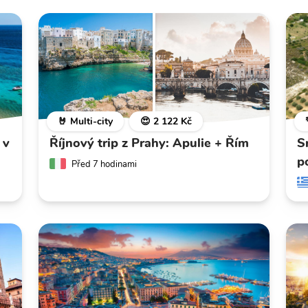
🤘 Multi-city
😍 2 122 Kč
 v
Říjnový trip z Prahy: Apulie + Řím
S
p
Před 7 hodinami