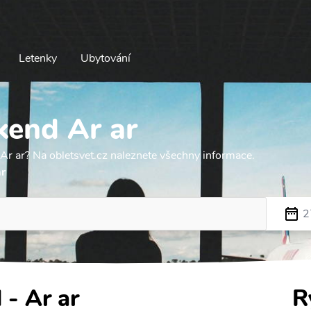
Letenky
Ubytování
kend Ar ar
Ar ar? Na obletsvet.cz naleznete všechny informace.
ar
2
 - Ar ar
R