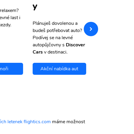
y
 relaxem?
Máme pro Vás
sle
evné last i
výši 50%
na cest
Plánuješ dovolenou a
jezdy.
pojištění a případ
budeš potřebovat auto?
storno.
Podívej se na levné
autopůjčovny s
Discover
Cars
v destinaci.
moři
Akční nabídka aut
Chci se pojis
ch letenek flightics.com
máme možnost