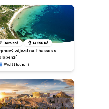
🌴 Dovolená
👌 14 590 Kč
rpnový zájezd na Thassos s
olopenzí
Před 21 hodinami