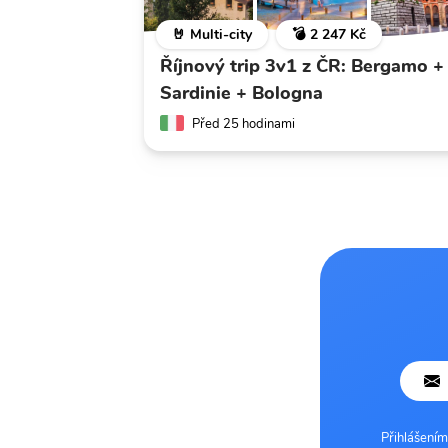
🤘 Multi-city
💣 2 247 Kč
Říjnový trip 3v1 z ČR: Bergamo +
Sardinie + Bologna
Před 25 hodinami
Přihlášením