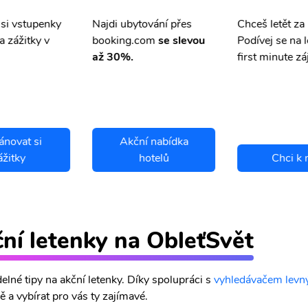
 si vstupenky
Chceš letět za
Najdi ubytování přes
a zážitky v
Podívej se na l
booking.com
se slevou
first minute zá
až 30%.
ánovat si
Akční nabídka
ážitky
hotelů
Chci k 
ční letenky na ObleťSvět
lné tipy na akční letenky. Díky spolupráci s
vyhledávačem levný
 a vybírat pro vás ty zajímavé.