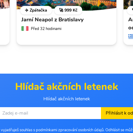
✈️ Zpátečka
🚀 999 Kč
Jarní Neapol z Bratislavy
A
o
Před 32 hodinami
Hlídač akčních letenek
Hlídač akčních letenek
Přihlásit k o
 vyjadřuješ souhlas s podmínkami zpracování osobních údajů. Odhlásit se můž