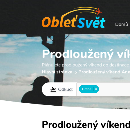
Domů
Prodloužený ví
Plánujete prodloužený víkend do destinace 
Hlavní stránka
Prodloužený víkend Ar 
Odkud:
Praha
Prodloužený víkend