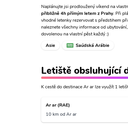
Naplánujte jsi prodloužený víkend na vlastn
přibližně 4h přímým letem z Prahy
. Při p
vhodné letenky rezervovat s předstihem př
naleznete všechny informace od ubytování, c
dovolenou na vlastní pěst každý :)
Asie
Saúdská Arábie
Letiště obsluhující 
K cestě do destinace Ar ar lze využít 1 letiš
Ar ar (RAE)
10 km od Ar ar