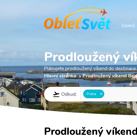
Domů
Prodloužený ví
Plánujete prodloužený víkend do destinace
Hlavní stránka
Prodloužený víkend Ber
Odkud:
Praha
Prodloužený víkend