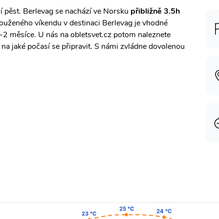
ní pěst. Berlevag se nachází ve Norsku
přibližně 3.5h
louženého víkendu v destinaci Berlevag je vhodné
1-2 měsíce. U nás na obletsvet.cz potom naleznete
 na jaké počasí se připravit. S námi zvládne dovolenou
25 °C
25 °C
24 °C
24 °C
23 °C
23 °C