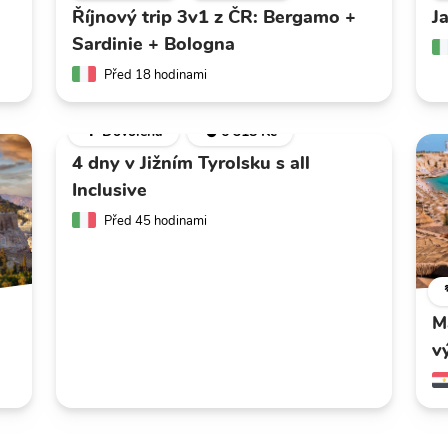
Říjnový trip 3v1 z ČR: Bergamo +
J
Sardinie + Bologna
Před 18 hodinami
🌴 Dovolená
💣 6 318 Kč
4 dny v Jižním Tyrolsku s all
Inclusive
Před 45 hodinami
M
v