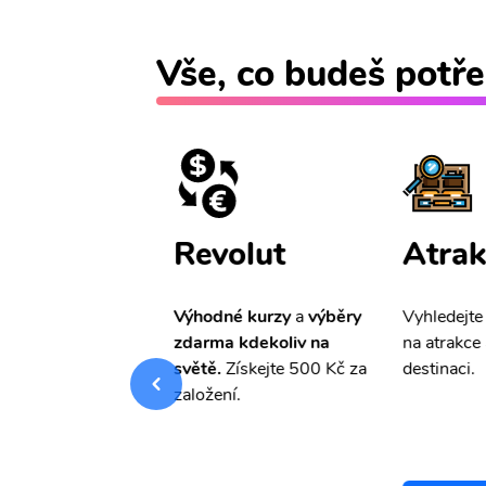
Vše, co budeš potře
ištění
Revolut
Atrak
pro Vás
slevu ve
Výhodné kurzy
a
výběry
Vyhledejte
0%
na cestovní
zdarma kdekoliv na
na atrakce 
ní a případné
světě.
Získejte 500 Kč za
destinaci.
.
založení.