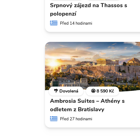
Srpnový zájezd na Thassos s
polopenzí
Před 14 hodinami
🌴 Dovolená
🤩 8 590 Kč
Ambrosia Suites – Athény s
odletem z Bratislavy
Před 27 hodinami