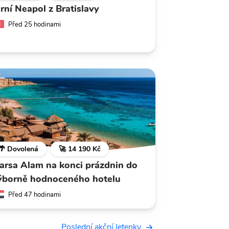
arní Neapol z Bratislavy
Před 25 hodinami
🌴 Dovolená
🚀 14 190 Kč
arsa Alam na konci prázdnin do
ýborně hodnoceného hotelu
Před 47 hodinami
Poslední akční letenky