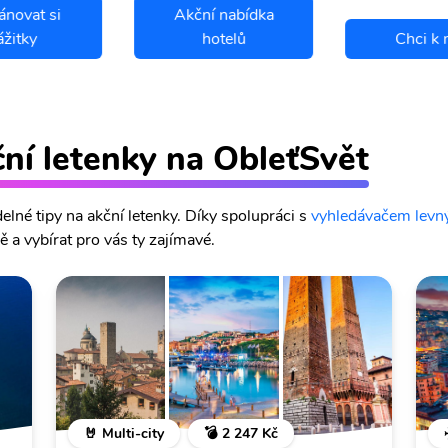
ánovat si
Akční nabídka
ážitky
hotelů
Chci k 
ční letenky na ObleťSvět
lné tipy na akční letenky. Díky spolupráci s
vyhledávačem levný
 a vybírat pro vás ty zajímavé.
🤘 Multi-city
💣 2 247 Kč