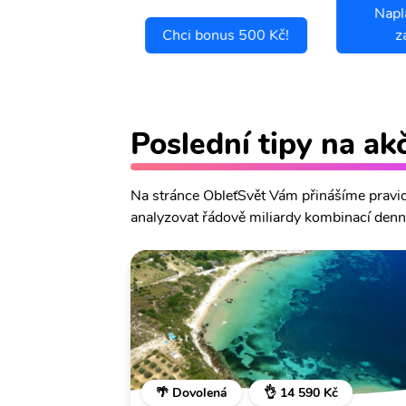
Napl
ci se pojistit
Chci bonus 500 Kč!
z
Poslední tipy na ak
Na stránce ObleťSvět Vám přinášíme pravide
analyzovat řádově miliardy kombinací denně
🌴 Dovolená
👌 14 590 Kč