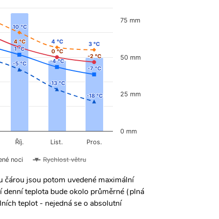
75 mm
10 °C
10 °C
4 °C
4 °C
4 °C
4 °C
3 °C
3 °C
1 °C
1 °C
0 °C
0 °C
-2 °C
-2 °C
50 mm
-4 °C
-4 °C
-5 °C
-5 °C
-7 °C
-7 °C
-13 °C
-13 °C
25 mm
-18 °C
-18 °C
0 mm
Říj.
List.
Pros.
ené noci
Rychlost větru
ou čárou jsou potom uvedené maximální
í denní teplota bude okolo průměrné (plná
ních teplot - nejedná se o absolutní