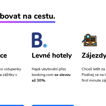
bovat na cestu.
ce
Zájezd
Levné hotely
 si vstupenky
Chceš letět za
Najdi ubytování přes
a zážitky v
Podívej se na l
booking.com
se slevou
first minute zá
až 30%.