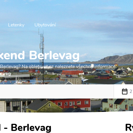
Letenky
Ubytování
kend Berlevag
 Berlevag? Na obletsvet.cz naleznete všechny informace.
levag
2
 - Berlevag
R