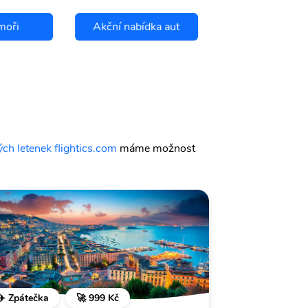
moři
Akční nabídka aut
Chci se pojis
ch letenek flightics.com
máme možnost
✈️ Zpátečka
🚀 999 Kč