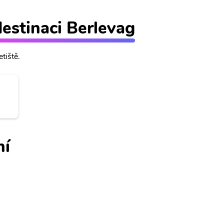
destinaci Berlevag
tiště.
ní