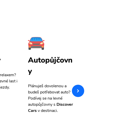
y
Autopůjčovn
Pojištění
y
 relaxem?
Máme pro Vás
sle
evné last i
výši 50%
na cest
Plánuješ dovolenou a
jezdy.
pojištění a případ
budeš potřebovat auto?
storno.
Podívej se na levné
autopůjčovny s
Discover
Cars
v destinaci.