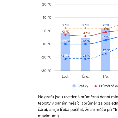
20 °C
10 °C
2 °C
2 °C
2 °C
2 °C
2 °C
2 °C
-1 °C
-1 °C
0 °C
-3 °C
-3 °C
-4 °C
-4 °C
-7 °C
-7 °C
-10 °C
-10 °C
-10 °C
-10 °C
-10 °C
-17 °C
-17 °C
-21 °C
-21 °C
-21 °C
-21 °C
-20 °C
-30 °C
Úno.
Led.
Bře.
Srážky
Průměrné d
Na grafu jsou uvedená průměrná denní min
teploty v daném měsíci (průměr za posledn
čára), ale je třeba počítat, že se může při
maximum!)