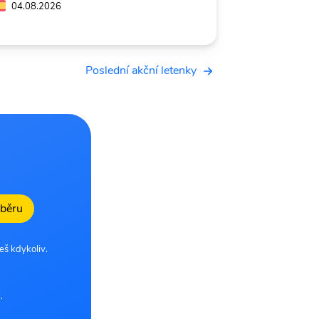
04.08.2026
Poslední akční letenky
dběru
eš kdykoliv.
.