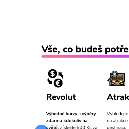
Vše, co budeš potře
ištění
Revolut
Atrak
pro Vás
slevu ve
Výhodné kurzy
a
výběry
Vyhledejte
0%
na cestovní
zdarma kdekoliv na
na atrakce 
ní a případné
světě.
Získejte 500 Kč za
destinaci.