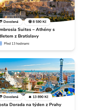
🌴 Dovolená
🤩 8 590 Kč
mbrosia Suites – Athény s
dletem z Bratislavy
Před 13 hodinami
🌴 Dovolená
🔥 13 890 Kč
osta Dorada na týden z Prahy