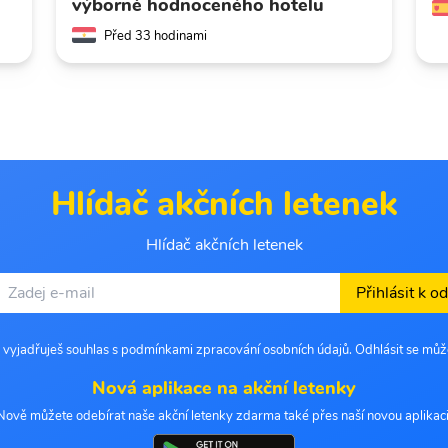
výborně hodnoceného hotelu
Před 33 hodinami
Hlídač akčních letenek
Hlídač akčních letenek
Přihlásit k o
 vyjadřuješ souhlas s podmínkami zpracování osobních údajů. Odhlásit se můž
Nová aplikace na akční letenky
Nově můžete odebírat naše akční letenky zdarma také přes naší novou aplikaci