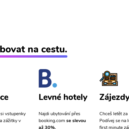
bovat na cestu.
ce
Zájezd
Levné hotely
 si vstupenky
Chceš letět za
Najdi ubytování přes
a zážitky v
Podívej se na l
booking.com
se slevou
first minute zá
až 30%.