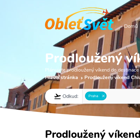
Domů
Prodloužený ví
Plánujete prodloužený víkend do destinace 
Hlavní stránka
Prodloužený víkend Chi
Odkud:
Praha
Prodloužený víkend