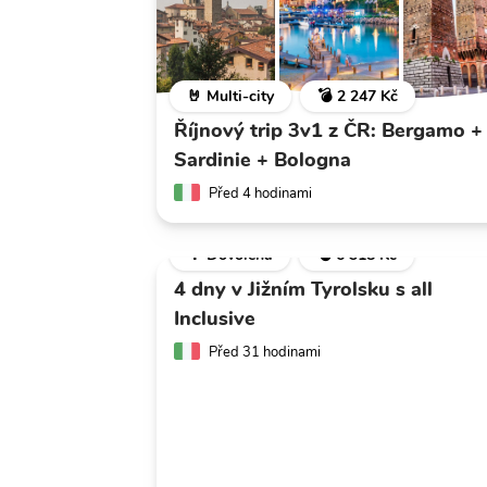
🤘 Multi-city
💣 2 247 Kč
Říjnový trip 3v1 z ČR: Bergamo +
Sardinie + Bologna
Před 4 hodinami
🌴 Dovolená
💣 6 318 Kč
4 dny v Jižním Tyrolsku s all
Inclusive
Před 31 hodinami