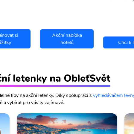
ánovat si
Akční nabídka
ážitky
hotelů
Chci k 
ční letenky na ObleťSvět
lné tipy na akční letenky. Díky spolupráci s
vyhledávačem levný
 a vybírat pro vás ty zajímavé.