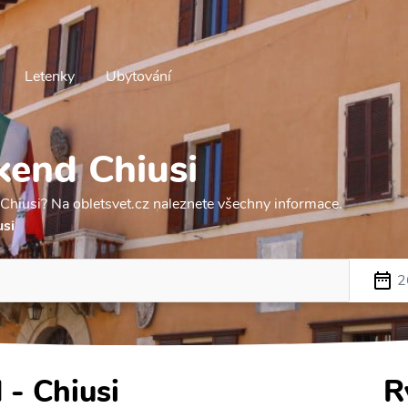
Letenky
Ubytování
kend Chiusi
Chiusi? Na obletsvet.cz naleznete všechny informace.
usi
2
 - Chiusi
R