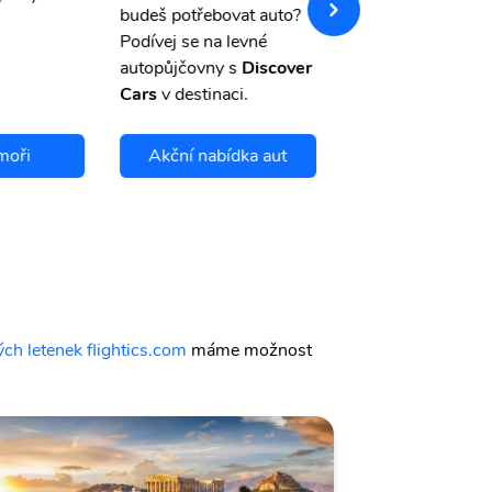
budeš potřebovat auto?
storno.
Podívej se na levné
autopůjčovny s
Discover
Cars
v destinaci.
moři
Akční nabídka aut
Chci se pojis
ch letenek flightics.com
máme možnost