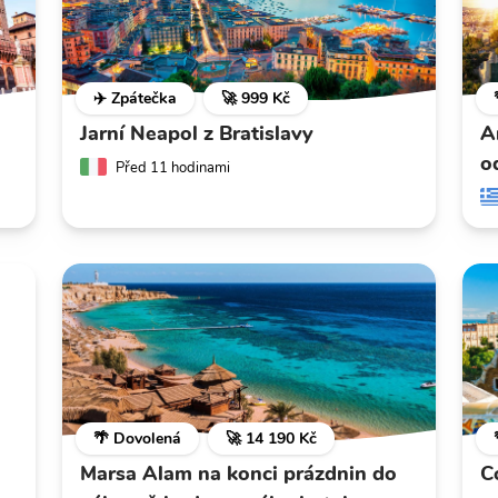
✈️ Zpátečka
🚀 999 Kč
Jarní Neapol z Bratislavy
A
o
Před 11 hodinami
🌴 Dovolená
🚀 14 190 Kč
Marsa Alam na konci prázdnin do
C