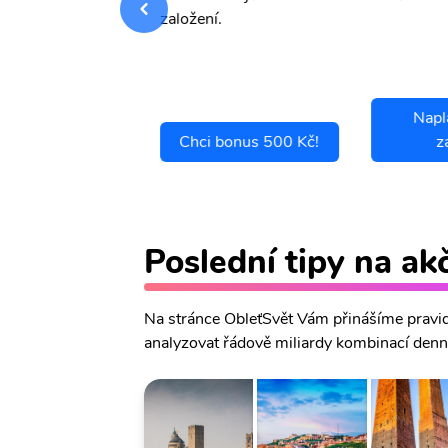
.
založení.
Napl
ci se pojistit
Chci bonus 500 Kč!
z
Poslední tipy na ak
Na stránce ObleťSvět Vám přinášíme pravide
analyzovat řádově miliardy kombinací denně