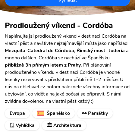
Vyhledat
Prodloužený víkend - Cordóba
Naplánujte jsi prodloužený víkend v destinaci Cordóba na
vlastní pěst a navštivte nejzajímavější místa jako například
Mezquita-Catedral de Córdoba
,
Římský most
,
Judería
a
mnoho dalších. Cordóba se nachází ve Španělsku
přibližně 3h přímým letem z Prahy
. Při plánování
prodlouženého víkendu v destinaci Cordóba je vhodné
letenky rezervovat s předstihem přibližně 1-2 měsíce. U
nás na obletsvet.cz potom naleznete všechny informace od
ubytování, co vidět a na jaké počasí se připravit. S námi
zvládne dovolenou na vlastní pěst každý :)
Evropa
Španělsko
👀 Památky
🪟 Vyhlídka
🏛️ Architektura