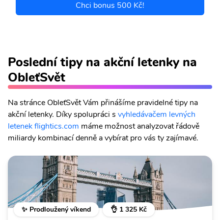
Chci bonus 500 Kč!
Poslední tipy na akční letenky na
ObleťSvět
Na stránce ObleťSvět Vám přinášíme pravidelné tipy na
akční letenky. Díky spolupráci s
vyhledávačem levných
letenek flightics.com
máme možnost analyzovat řádově
miliardy kombinací denně a vybírat pro vás ty zajímavé.
✨ Prodloužený víkend
👌 1 325 Kč