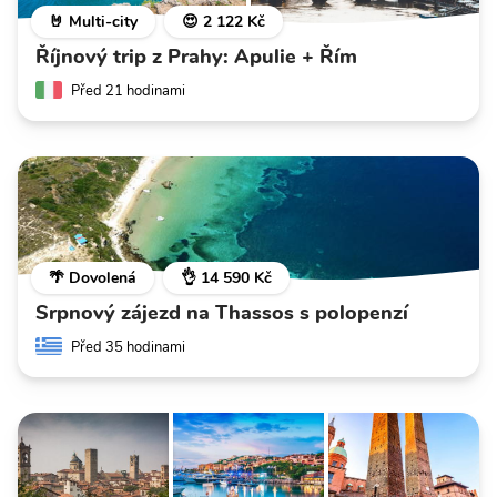
🤘 Multi-city
😍 2 122 Kč
Říjnový trip z Prahy: Apulie + Řím
Před 21 hodinami
🌴 Dovolená
👌 14 590 Kč
Srpnový zájezd na Thassos s polopenzí
Před 35 hodinami