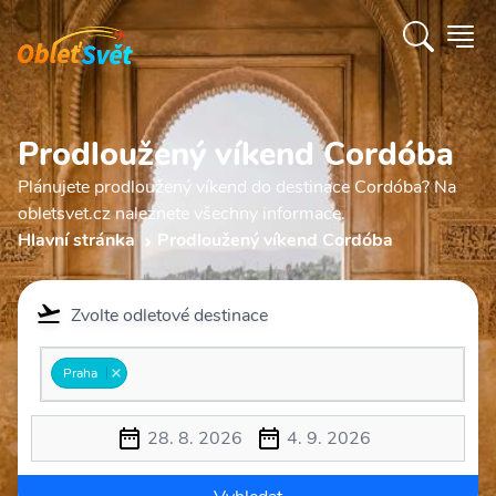
Prodloužený víkend Cordóba
Plánujete prodloužený víkend do destinace Cordóba? Na
obletsvet.cz naleznete všechny informace.
Hlavní stránka
Prodloužený víkend Cordóba
Zvolte odletové destinace
Praha
28. 8. 2026
4. 9. 2026