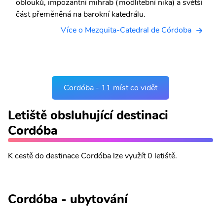
oblouků, impozantní mihrab (modlitební nika) a světší
část přeměněná na barokní katedrálu.
Více o Mezquita-Catedral de Córdoba
Cordóba - 11 míst co vidět
Letiště obsluhující destinaci
Cordóba
K cestě do destinace Cordóba lze využít 0 letiště.
Cordóba - ubytování