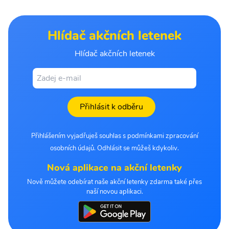
Hlídač akčních letenek
Hlídač akčních letenek
Přihlásit k odběru
Přihlášením vyjadřuješ souhlas s podmínkami zpracování
osobních údajů. Odhlásit se můžeš kdykoliv.
Nová aplikace na akční letenky
Nově můžete odebírat naše akční letenky zdarma také přes
naší novou aplikaci.