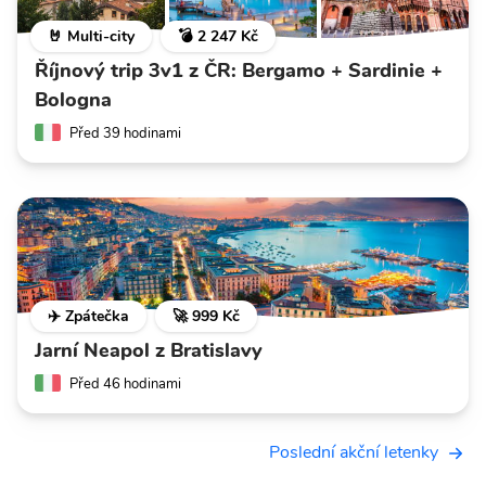
🤘 Multi-city
💣 2 247 Kč
Říjnový trip 3v1 z ČR: Bergamo + Sardinie +
Bologna
Před 39 hodinami
✈️ Zpátečka
🚀 999 Kč
Jarní Neapol z Bratislavy
Před 46 hodinami
Poslední akční letenky