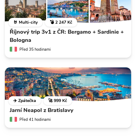
🤘 Multi-city
💣 2 247 Kč
Říjnový trip 3v1 z ČR: Bergamo + Sardinie +
Bologna
Před 35 hodinami
✈️ Zpátečka
🚀 999 Kč
Jarní Neapol z Bratislavy
Před 41 hodinami