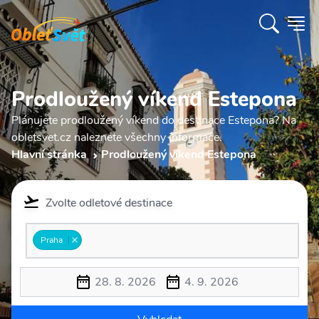
Prodloužený víkend Estepona
Plánujete prodloužený víkend do destinace Estepona? Na
obletsvet.cz naleznete všechny informace.
Hlavní stránka
Prodloužený víkend Estepona
Zvolte odletové destinace
Praha
28. 8. 2026
4. 9. 2026