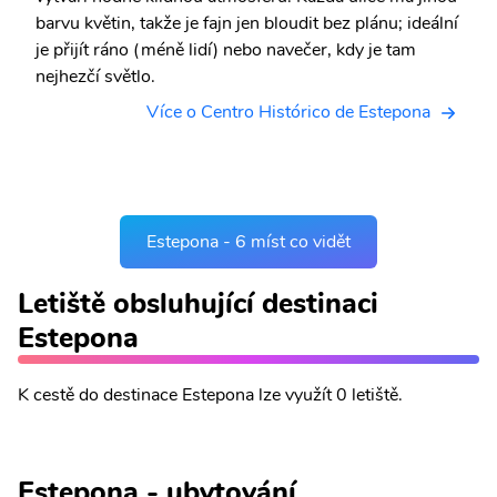
barvu květin, takže je fajn jen bloudit bez plánu; ideální
je přijít ráno (méně lidí) nebo navečer, kdy je tam
nejhezčí světlo.
Více o Centro Histórico de Estepona
Estepona - 6 míst co vidět
Letiště obsluhující destinaci
Estepona
K cestě do destinace Estepona lze využít 0 letiště.
Estepona - ubytování