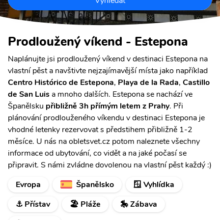
Vyhledat
Prodloužený víkend - Estepona
Naplánujte jsi prodloužený víkend v destinaci Estepona na
vlastní pěst a navštivte nejzajímavější místa jako například
Centro Histórico de Estepona
,
Playa de la Rada
,
Castillo
de San Luis
a mnoho dalších. Estepona se nachází ve
Španělsku
přibližně 3h přímým letem z Prahy
. Při
plánování prodlouženého víkendu v destinaci Estepona je
vhodné letenky rezervovat s předstihem přibližně 1-2
měsíce. U nás na obletsvet.cz potom naleznete všechny
informace od ubytování, co vidět a na jaké počasí se
připravit. S námi zvládne dovolenou na vlastní pěst každý :)
Evropa
Španělsko
🪟 Vyhlídka
⚓ Přístav
🏖️ Pláže
🎠 Zábava