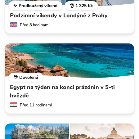
✨ Prodloužený víkend
👌 1 325 Kč
Podzimní víkendy v Londýně z Prahy
Před 8 hodinami
🌴 Dovolená
Egypt na týden na konci prázdnin v 5-ti
hvězdě
Před 11 hodinami