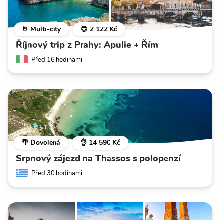
🤘 Multi-city
😍 2 122 Kč
Říjnový trip z Prahy: Apulie + Řím
Před 16 hodinami
🌴 Dovolená
👌 14 590 Kč
Srpnový zájezd na Thassos s polopenzí
Před 30 hodinami