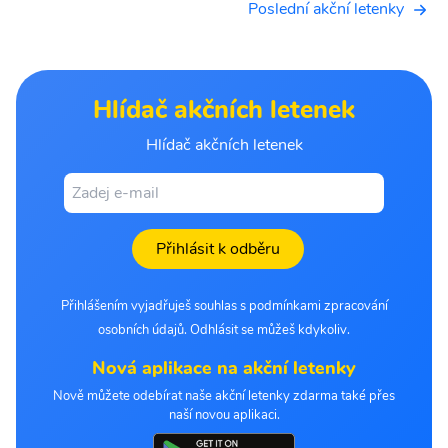
Poslední akční letenky
Hlídač akčních letenek
Hlídač akčních letenek
Přihlásit k odběru
Přihlášením vyjadřuješ souhlas s podmínkami zpracování
osobních údajů. Odhlásit se můžeš kdykoliv.
Nová aplikace na akční letenky
Nově můžete odebírat naše akční letenky zdarma také přes
naší novou aplikaci.