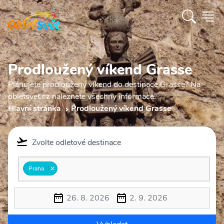
Prodloužený víkend Grasse
Plánujete prodloužený víkend do destinace Grasse? Na
obletsvet.cz naleznete všechny informace.
Hlavní stránka
Prodloužený víkend Grasse
Zvolte odletové destinace
Praha
26. 8. 2026
2. 9. 2026