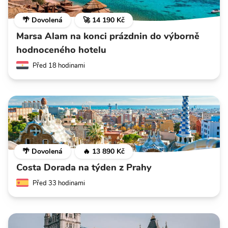
🌴 Dovolená
🚀 14 190 Kč
Marsa Alam na konci prázdnin do výborně
hodnoceného hotelu
Před 18 hodinami
🌴 Dovolená
🔥 13 890 Kč
Costa Dorada na týden z Prahy
Před 33 hodinami