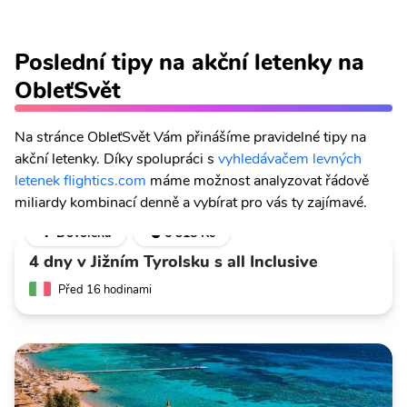
Poslední tipy na akční letenky na
ObleťSvět
Na stránce ObleťSvět Vám přinášíme pravidelné tipy na
akční letenky. Díky spolupráci s
vyhledávačem levných
letenek flightics.com
máme možnost analyzovat řádově
miliardy kombinací denně a vybírat pro vás ty zajímavé.
🌴 Dovolená
💣 6 318 Kč
4 dny v Jižním Tyrolsku s all Inclusive
Před 16 hodinami