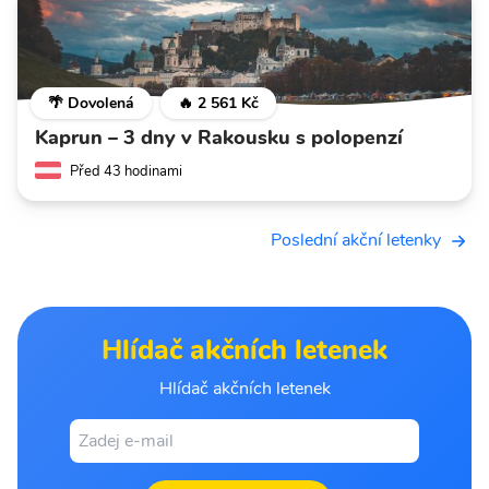
🌴 Dovolená
🔥 2 561 Kč
Kaprun – 3 dny v Rakousku s polopenzí
Před 43 hodinami
Poslední akční letenky
Hlídač akčních letenek
Hlídač akčních letenek