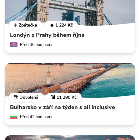
✈️ Zpátečka
🔥 1 224 Kč
Londýn z Prahy během října
Před 36 hodinami
🌴 Dovolená
💣 11 290 Kč
Bulharsko v září na týden s all inclusive
Před 42 hodinami