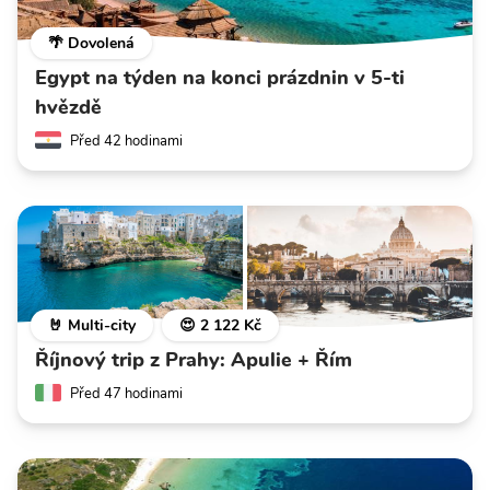
🌴 Dovolená
Egypt na týden na konci prázdnin v 5-ti
hvězdě
Před 42 hodinami
🤘 Multi-city
😍 2 122 Kč
Říjnový trip z Prahy: Apulie + Řím
Před 47 hodinami