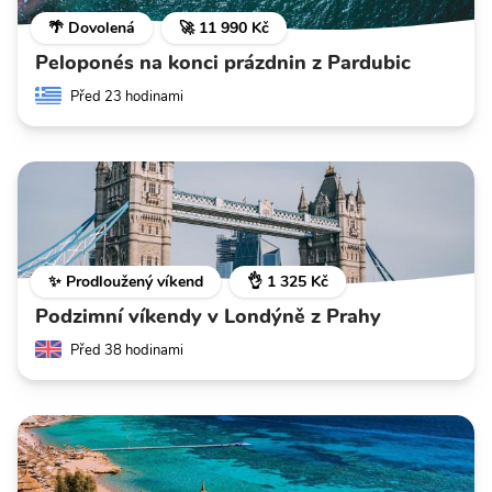
🌴 Dovolená
🚀 11 990 Kč
Peloponés na konci prázdnin z Pardubic
Před 23 hodinami
✨ Prodloužený víkend
👌 1 325 Kč
Podzimní víkendy v Londýně z Prahy
Před 38 hodinami