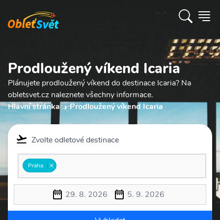
Prodloužený víkend Icaria
Plánujete prodloužený víkend do destinace Icaria? Na
obletsvet.cz naleznete všechny informace.
Hlavní stránka
Prodloužený víkend Icaria
Zvolte odletové destinace
Praha
29. 8. 2026
5. 9. 2026