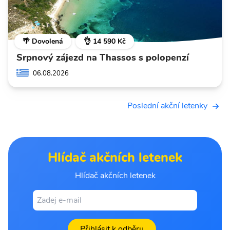
🌴 Dovolená
👌 14 590 Kč
Srpnový zájezd na Thassos s polopenzí
06.08.2026
Poslední akční letenky
Hlídač akčních letenek
Hlídač akčních letenek
Přihlásit k odběru