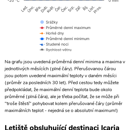
-20 °C
0 mm
Úno.
Čer.
Čec.
Říj.
Květ.
Srp.
List.
Bře.
Zář.
Pros.
Led.
Dub.
Srážky
Průměrné denní maximum
Horké dny
Průměrné denní minimum
Studené noci
Rychlost větru
Na grafu jsou uvedená průměrná denní minima a maxima v
jednotlivých měsících (plné čáry). Přerušovanou čárou
jsou potom uvedené maximální teploty v daném měsíci
(průměr za posledních 30 let). Před cestou tedy můžete
předpokládat, že maximální denní teplota bude okolo
průměrné (plná čára), ale je třeba počítat, že se může při
"troše štěstí" pohybovat kolem přerušované čáry (průměr
maximálních teplot - nejedná se o absolutní maximum!)
Letiště obsluhující destinaci Icaria