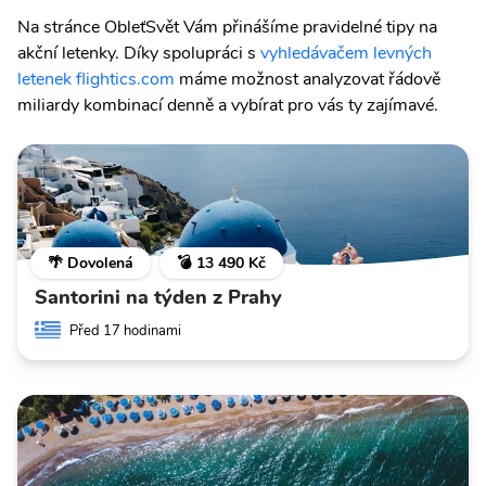
Na stránce ObleťSvět Vám přinášíme pravidelné tipy na
akční letenky. Díky spolupráci s
vyhledávačem levných
letenek flightics.com
máme možnost analyzovat řádově
miliardy kombinací denně a vybírat pro vás ty zajímavé.
🌴 Dovolená
💣 13 490 Kč
Santorini na týden z Prahy
Před 17 hodinami