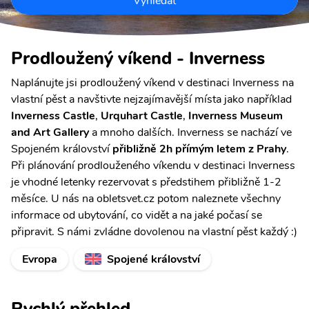
Vyhledat
Prodloužený víkend - Inverness
Naplánujte jsi prodloužený víkend v destinaci Inverness na
vlastní pěst a navštivte nejzajímavější místa jako například
Inverness Castle
,
Urquhart Castle
,
Inverness Museum
and Art Gallery
a mnoho dalších. Inverness se nachází ve
Spojeném království
přibližně 2h přímým letem z Prahy
.
Při plánování prodlouženého víkendu v destinaci Inverness
je vhodné letenky rezervovat s předstihem přibližně 1-2
měsíce. U nás na obletsvet.cz potom naleznete všechny
informace od ubytování, co vidět a na jaké počasí se
připravit. S námi zvládne dovolenou na vlastní pěst každý :)
Evropa
Spojené království
Rychlý přehled