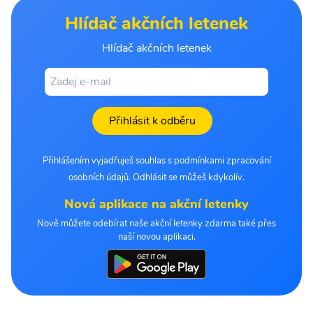
Hlídač akčních letenek
Hlídač akčních letenek
Přihlásit k odběru
Přihlášením vyjadřuješ souhlas s podmínkami zpracování
osobních údajů. Odhlásit se můžeš kdykoliv.
Nová aplikace na akční letenky
Nově můžete odebírat naše akční letenky zdarma také přes
naší novou aplikaci.