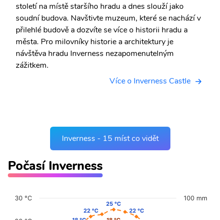
století na místě staršího hradu a dnes slouží jako
soudní budova. Navštivte muzeum, které se nachází v
přilehlé budově a dozvíte se více o historii hradu a
města. Pro milovníky historie a architektury je
návštěva hradu Inverness nezapomenutelným
zážitkem.
Více o Inverness Castle
Inverness - 15 míst co vidět
Počasí Inverness
30 °C
100 mm
25 °C
25 °C
22 °C
22 °C
22 °C
22 °C
18 °C
18 °C
18 °C
18 °C