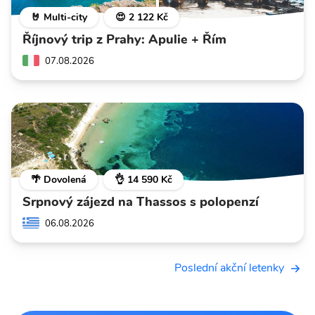
🤘 Multi-city
😍 2 122 Kč
Říjnový trip z Prahy: Apulie + Řím
07.08.2026
🌴 Dovolená
👌 14 590 Kč
Srpnový zájezd na Thassos s polopenzí
06.08.2026
Poslední akční letenky