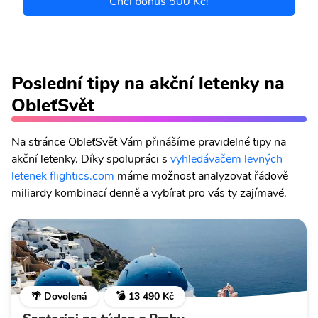
Chci bonus 500 Kč!
Poslední tipy na akční letenky na
ObleťSvět
Na stránce ObleťSvět Vám přinášíme pravidelné tipy na
akční letenky. Díky spolupráci s
vyhledávačem levných
letenek flightics.com
máme možnost analyzovat řádově
miliardy kombinací denně a vybírat pro vás ty zajímavé.
🌴 Dovolená
💣 13 490 Kč