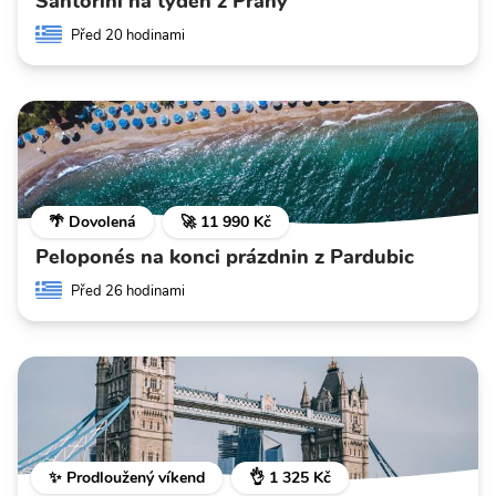
Santorini na týden z Prahy
Před 20 hodinami
🌴 Dovolená
🚀 11 990 Kč
Peloponés na konci prázdnin z Pardubic
Před 26 hodinami
✨ Prodloužený víkend
👌 1 325 Kč