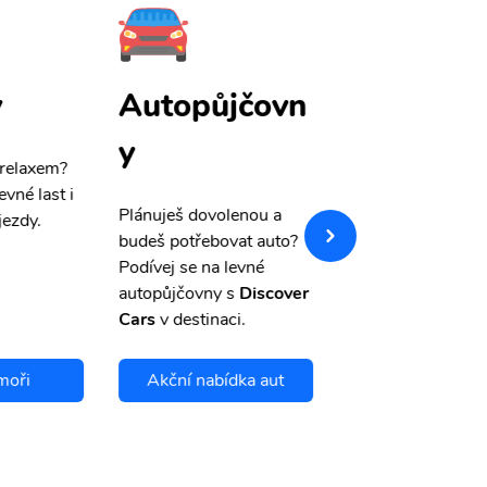
y
Autopůjčovn
Pojištění
y
 relaxem?
Máme pro Vás
sle
evné last i
výši 50%
na cest
Plánuješ dovolenou a
jezdy.
pojištění a případ
budeš potřebovat auto?
storno.
Podívej se na levné
autopůjčovny s
Discover
Cars
v destinaci.
moři
Akční nabídka aut
Chci se pojis