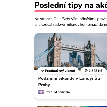
Poslední tipy na ak
Na stránce ObleťSvět Vám přinášíme pravide
analyzovat řádově miliardy kombinací denně
✨ Prodloužený víkend
👌 1 325 Kč
Podzimní víkendy v Londýně z
Prahy
Před 14 hodinami