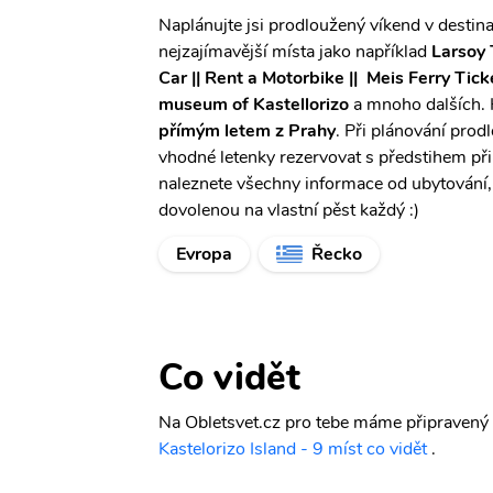
Naplánujte jsi prodloužený víkend v destinac
nejzajímavější místa jako například
Larsoy 
Car || Rent a Motorbike || ️ Meis Ferry Ticke
museum of Kastellorizo
a mnoho dalších. 
přímým letem z Prahy
. Při plánování prod
vhodné letenky rezervovat s předstihem př
naleznete všechny informace od ubytování, c
dovolenou na vlastní pěst každý :)
Evropa
Řecko
Co vidět
Na Obletsvet.cz pro tebe máme připravený c
Kastelorizo Island - 9 míst co vidět
.