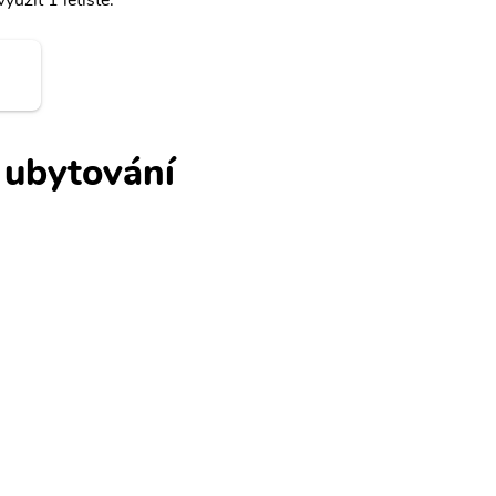
yužít 1 letiště.
- ubytování