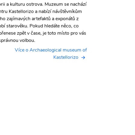
orii a kulturu ostrova. Muzeum se nachází
exkluzivních suven
ntru Kastellorizo a nabízí návštěvníkům
atmosféru galerie 
o zajímavých artefaktů a exponátů z
pro svou sbírku um
bí starověku. Pokud hledáte něco, co
Tuğra Art a objevt
přenese zpět v čase, je toto místo pro vás
v jiném světle.
správnou volbou.
V
Více o Archaeological museum of
Kastellorizo