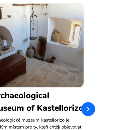
chaeological
Tuğra Art
seum of Kastellorizo
Galerie Tuğra Art
milovníky umění n
eologické muzeum Kastellorizo je
Nachází se v krás
lým místem pro ty, kteří chtějí objevovat
nabízí širokou šk