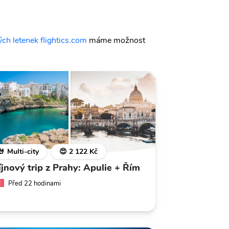
ch letenek flightics.com
máme možnost
🤘 Multi-city
😍 2 122 Kč
íjnový trip z Prahy: Apulie + Řím
Před 22 hodinami