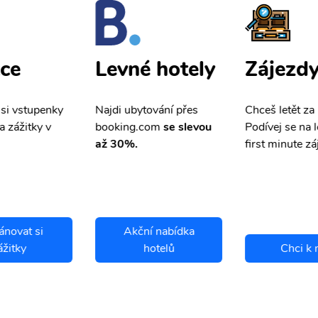
ce
Zájezd
Levné hotely
 si vstupenky
Chceš letět za
Najdi ubytování přes
a zážitky v
Podívej se na l
booking.com
se slevou
first minute zá
až 30%.
ánovat si
Akční nabídka
ážitky
hotelů
Chci k 