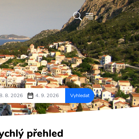
e.
8. 8. 2026
4. 9. 2026
Vyhledat
ychlý přehled