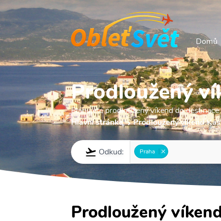
Domů
Prodloužený vík
Plánujete prodloužený víkend do destinace 
Hlavní stránka
Prodloužený víkend Kast
Odkud:
Praha
Prodloužený víkend 