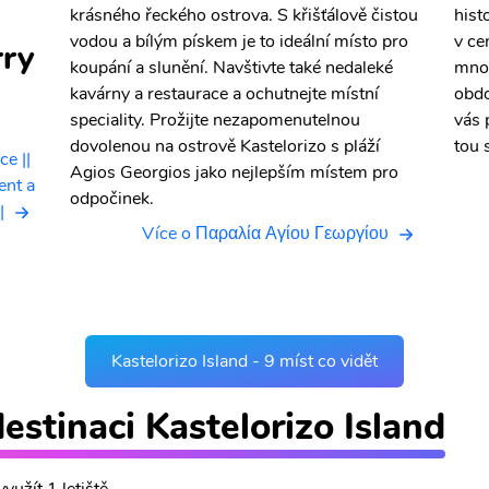
krásného řeckého ostrova. S křišťálově čistou
hist
vodou a bílým pískem je to ideální místo pro
v ce
rry
koupání a slunění. Navštivte také nedaleké
mnoh
kavárny a restaurace a ochutnejte místní
obdo
speciality. Prožijte nezapomenutelnou
vás 
dovolenou na ostrově Kastelorizo s pláží
tou 
 || ️
Agios Georgios jako nejlepším místem pro
ent a
odpočinek.
|
Více o Παραλία Αγίου Γεωργίου
Kastelorizo Island - 9 míst co vidět
destinaci Kastelorizo Island