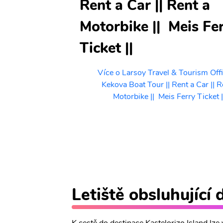
Rent a Car || Rent a
stem pro nákup
e a rodinu.
Motorbike || ️ Meis Fe
tellorizo Shop
Ticket ||
Více o Larsoy Travel & Tourism Office
Kekova Boat Tour || Rent a Car || R
Motorbike || ️ Meis Ferry Ticket |
Letiště obsluhující 