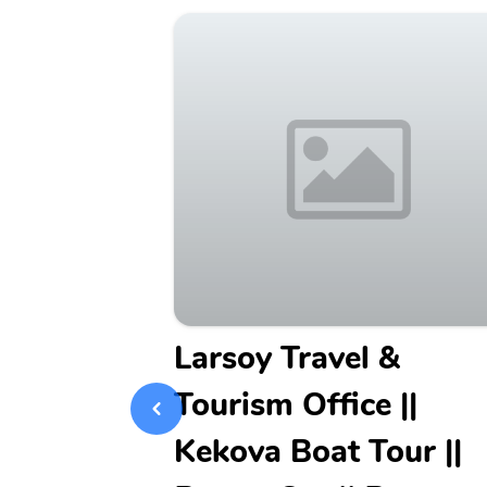
Shop
Larsoy Travel &
Tourism Office || ️
obchod na ostrově
peciality, jako jsou
Kekova Boat Tour ||
 Pro milovníky
ísto k návštěvě.