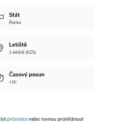
Stát
Řecko
Letiště
1 letiště (KZS)
Časový posun
+1h
číst
průvodce
nebo rovnou prohlídnout