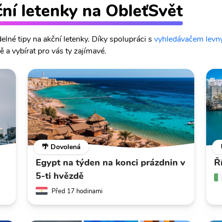
ční letenky na ObleťSvět
lné tipy na akční letenky. Díky spolupráci s
vyhledávačem levný
 a vybírat pro vás ty zajímavé.
🌴 Dovolená
Egypt na týden na konci prázdnin v
Ř
5-ti hvězdě
Před 17 hodinami