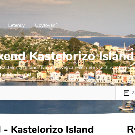
Letenky
Ubytování
end Kastelorizo Island
Kastelorizo Island? Na obletsvet.cz naleznete všechny informac
elorizo Island
2
- Kastelorizo Island
R