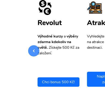
ištění
Revolut
Atrak
pro Vás
slevu ve
Výhodné kurzy
a
výběry
Vyhledejte
0%
na cestovní
zdarma kdekoliv na
na atrakce 
ní a případné
světě.
Získejte 500 Kč za
destinaci.
.
založení.
Napl
ci se pojistit
Chci bonus 500 Kč!
z