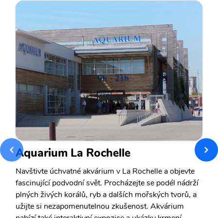
Aquarium La Rochelle
Navštivte úchvatné akvárium v La Rochelle a objevte
fascinující podvodní svět. Procházejte se podél nádrží
plných živých korálů, ryb a dalších mořských tvorů, a
užijte si nezapomenutelnou zkušenost. Akvárium
nabízí také interaktivní expozice a ukázky krmení