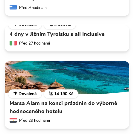
Před 9 hodinami
🌴 Dovolená
💣 6 318 Kč
4 dny v Jižním Tyrolsku s all Inclusive
Před 27 hodinami
🌴 Dovolená
🚀 14 190 Kč
Marsa Alam na konci prázdnin do výborně
hodnoceného hotelu
Před 29 hodinami