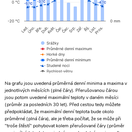
-3 °C
-3 °C
0 °C
-4 °C
-4 °C
-5 °C
-5 °C
-20 °C
0 mm
Úno.
Čer.
Čec.
Říj.
Květ.
Srp.
List.
Bře.
Zář.
Pros.
Led.
Dub.
Srážky
Průměrné denní maximum
Horké dny
Průměrné denní minimum
Studené noci
Rychlost větru
Na grafu jsou uvedená průměrná denní minima a maxima v
jednotlivých měsících (plné čáry). Přerušovanou čárou
jsou potom uvedené maximální teploty v daném měsíci
(průměr za posledních 30 let). Před cestou tedy můžete
předpokládat, že maximální denní teplota bude okolo
průměrné (plná čára), ale je třeba počítat, že se může při
"troše štěstí" pohybovat kolem přerušované čáry (průměr