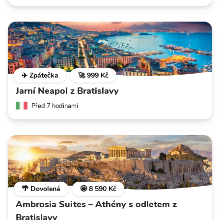
✈️ Zpátečka
🚀 999 Kč
Jarní Neapol z Bratislavy
Před 7 hodinami
🌴 Dovolená
🤩 8 590 Kč
Ambrosia Suites – Athény s odletem z
Bratislavy