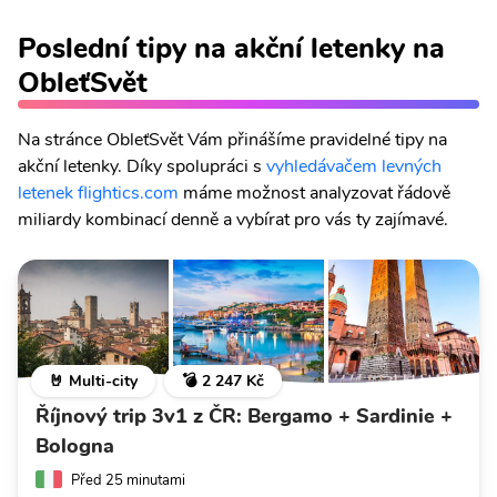
Poslední tipy na akční letenky na
ObleťSvět
Na stránce ObleťSvět Vám přinášíme pravidelné tipy na
akční letenky. Díky spolupráci s
vyhledávačem levných
letenek flightics.com
máme možnost analyzovat řádově
miliardy kombinací denně a vybírat pro vás ty zajímavé.
🤘 Multi-city
💣 2 247 Kč
Říjnový trip 3v1 z ČR: Bergamo + Sardinie +
Bologna
Před 25 minutami