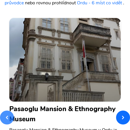
průvodce
nebo rovnou prohlídnout
Ordu - 6 míst co vidět
.
Pasaoglu Mansion & Ethnography
Museum
Pasaoglu Mansion & Ethnography Museum v Ordu je