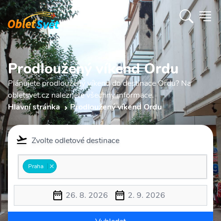
Prodloužený víkend Ordu
Plánujete prodloužený víkend do destinace Ordu? Na
obletsvet.cz naleznete všechny informace.
Hlavní stránka
Prodloužený víkend Ordu
Zvolte odletové destinace
Praha
26. 8. 2026
2. 9. 2026