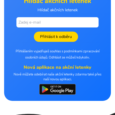
Hlídač akčních letenek
Hlídač akčních letenek
Přihlásit k odběru
Přihlášením vyjadřuješ souhlas s podmínkami zpracování
osobních údajů. Odhlásit se můžeš kdykoliv.
Nová aplikace na akční letenky
Nově můžete odebírat naše akční letenky zdarma také přes
naší novou aplikaci.