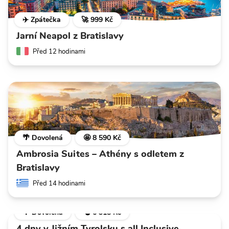
✈️ Zpátečka
🚀 999 Kč
Jarní Neapol z Bratislavy
Před 12 hodinami
🌴 Dovolená
🤩 8 590 Kč
Ambrosia Suites – Athény s odletem z
Bratislavy
Před 14 hodinami
🌴 Dovolená
💣 6 318 Kč
4 dny v Jižním Tyrolsku s all Inclusive