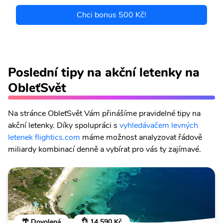
Chci bonus 500 Kč!
Poslední tipy na akční letenky na
ObleťSvět
Na stránce ObleťSvět Vám přinášíme pravidelné tipy na
akční letenky. Díky spolupráci s
vyhledávačem levných
letenek flightics.com
máme možnost analyzovat řádově
miliardy kombinací denně a vybírat pro vás ty zajímavé.
🌴 Dovolená
👌 14 590 Kč