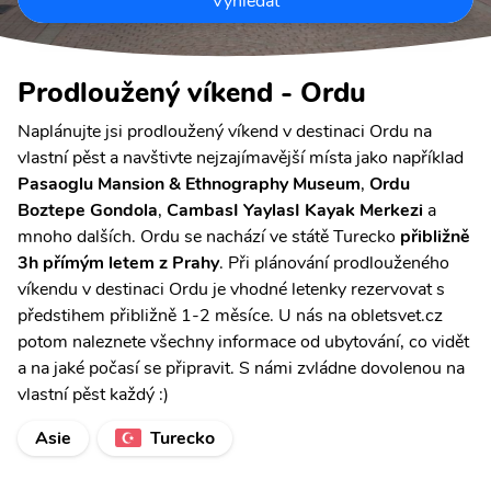
Vyhledat
Prodloužený víkend - Ordu
Naplánujte jsi prodloužený víkend v destinaci Ordu na
vlastní pěst a navštivte nejzajímavější místa jako například
Pasaoglu Mansion & Ethnography Museum
,
Ordu
Boztepe Gondola
,
CambasI YaylasI Kayak Merkezi
a
mnoho dalších. Ordu se nachází ve státě Turecko
přibližně
3h přímým letem z Prahy
. Při plánování prodlouženého
víkendu v destinaci Ordu je vhodné letenky rezervovat s
předstihem přibližně 1-2 měsíce. U nás na obletsvet.cz
potom naleznete všechny informace od ubytování, co vidět
a na jaké počasí se připravit. S námi zvládne dovolenou na
vlastní pěst každý :)
Asie
Turecko