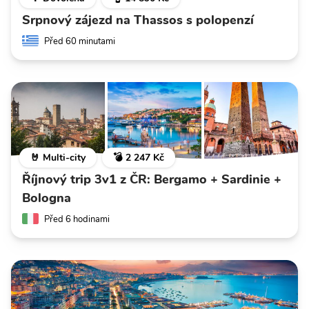
Srpnový zájezd na Thassos s polopenzí
Před 60 minutami
🤘 Multi-city
💣 2 247 Kč
Říjnový trip 3v1 z ČR: Bergamo + Sardinie +
Bologna
Před 6 hodinami