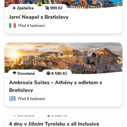
✈️ Zpátečka
🚀 999 Kč
Jarní Neapol z Bratislavy
Před 4 hodinami
🌴 Dovolená
🤩 8 590 Kč
Ambrosia Suites – Athény s odletem z
Bratislavy
Před 6 hodinami
🌴 Dovolená
💣 6 318 Kč
4 dny v Jižním Tyrolsku s all Inclusive