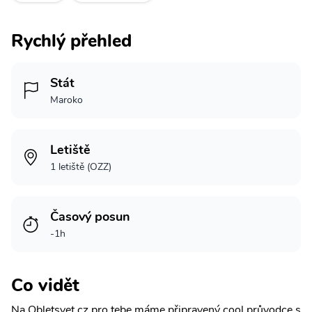
Rychlý přehled
Stát
Maroko
Letiště
1 letiště (OZZ)
Časový posun
-1h
Co vidět
Na Obletsvet.cz pro tebe máme připravený cool průvodce s