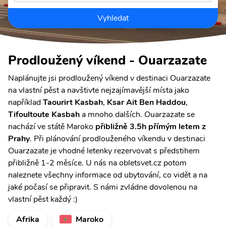
Vyhledat
Prodloužený víkend - Ouarzazate
Naplánujte jsi prodloužený víkend v destinaci Ouarzazate
na vlastní pěst a navštivte nejzajímavější místa jako
například
Taourirt Kasbah
,
Ksar Ait Ben Haddou‌
,
Tifoultoute Kasbah
a mnoho dalších. Ouarzazate se
nachází ve státě Maroko
přibližně 3.5h přímým letem z
Prahy
. Při plánování prodlouženého víkendu v destinaci
Ouarzazate je vhodné letenky rezervovat s předstihem
přibližně 1-2 měsíce. U nás na obletsvet.cz potom
naleznete všechny informace od ubytování, co vidět a na
jaké počasí se připravit. S námi zvládne dovolenou na
vlastní pěst každý :)
Afrika
Maroko