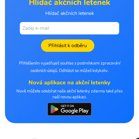
Hlídač akčních letenek
Hlídač akčních letenek
Přihlásit k odběru
Přihlášením vyjadřuješ souhlas s podmínkami zpracování
osobních údajů. Odhlásit se můžeš kdykoliv.
Nová aplikace na akční letenky
Nově můžete odebírat naše akční letenky zdarma také přes
naší novou aplikaci.