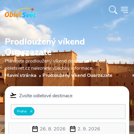
Prodloužený víkend
Ouarzazate
Plánujete prodloužený víkend do destinace Ouarzazate? Na
obletsvet.cz naleznete všechny informace.
Hlavní stránka
Prodloužený víkend Ouarzazate
Zvolte odletové destinace
Praha
26. 8. 2026
2. 9. 2026