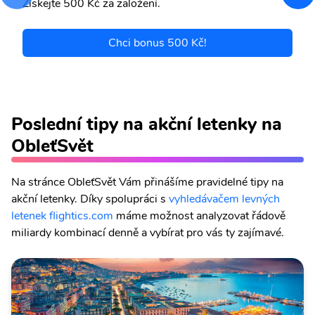
Získejte 500 Kč za založení.
Chci bonus 500 Kč!
Poslední tipy na akční letenky na
ObleťSvět
Na stránce ObleťSvět Vám přinášíme pravidelné tipy na
akční letenky. Díky spolupráci s
vyhledávačem levných
letenek flightics.com
máme možnost analyzovat řádově
miliardy kombinací denně a vybírat pro vás ty zajímavé.