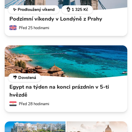
✨ Prodloužený víkend
👌 1 325 Kč
Podzimní víkendy v Londýně z Prahy
Před 25 hodinami
🌴 Dovolená
Egypt na týden na konci prázdnin v 5-ti
hvězdě
Před 28 hodinami