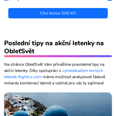
Chci bonus 500 Kč!
Poslední tipy na akční letenky na
ObleťSvět
Na stránce ObleťSvět Vám přinášíme pravidelné tipy na
akční letenky. Díky spolupráci s
vyhledávačem levných
letenek flightics.com
máme možnost analyzovat řádově
miliardy kombinací denně a vybírat pro vás ty zajímavé.