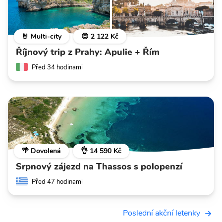
🤘 Multi-city
😍 2 122 Kč
Říjnový trip z Prahy: Apulie + Řím
Před 34 hodinami
🌴 Dovolená
👌 14 590 Kč
Srpnový zájezd na Thassos s polopenzí
Před 47 hodinami
Poslední akční letenky