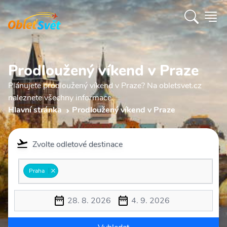
Prodloužený víkend v Praze
Plánujete prodloužený víkend v Praze? Na obletsvet.cz
naleznete všechny informace.
Hlavní stránka
Prodloužený víkend v Praze
Zvolte odletové destinace
Praha
28. 8. 2026
4. 9. 2026