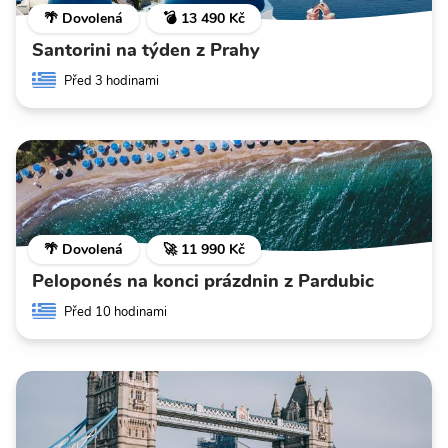
🌴 Dovolená
💣 13 490 Kč
Santorini na týden z Prahy
Před 3 hodinami
🌴 Dovolená
🚀 11 990 Kč
Peloponés na konci prázdnin z Pardubic
Před 10 hodinami