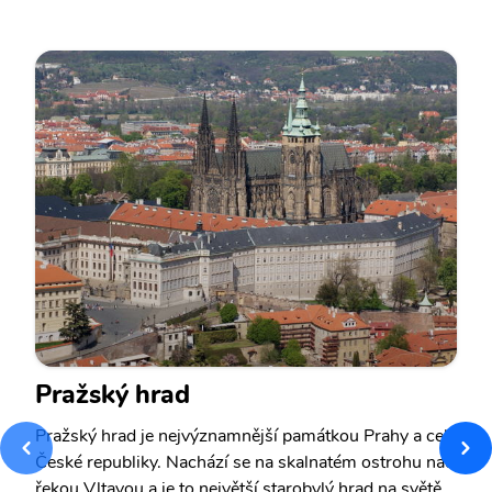
Pražský hrad
Pražský hrad je nejvýznamnější památkou Prahy a celé
České republiky. Nachází se na skalnatém ostrohu nad
řekou Vltavou a je to největší starobylý hrad na světě.