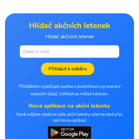
Hlídač akčních letenek
Hlídač akčních letenek
Přihlásit k odběru
Přihlášením vyjadřuješ souhlas s podmínkami zpracování
osobních údajů. Odhlásit se můžeš kdykoliv.
Nová aplikace na akční letenky
Nově můžete odebírat naše akční letenky zdarma také přes
naší novou aplikaci.