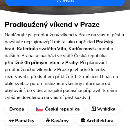
Vyhledat
Prodloužený víkend v Praze
Naplánujte jsi prodloužený víkend v Praze na vlastní pěst a
navštivte nejzajímavější místa jako například
Pražský
hrad
,
Katedrála svatého Víta
,
Karlův most
a mnoho
dalších. Praha se nachází ve státě Česká republika
přibližně 0h přímým letem z Prahy
. Při plánování
prodlouženého víkendu v Praze je vhodné letenky
rezervovat s předstihem přibližně 1-2 měsíce. U nás na
obletsvet.cz potom naleznete všechny informace od
ubytování, co vidět a na jaké počasí se připravit. S námi
zvládne dovolenou na vlastní pěst každý :)
Evropa
Česká republika
🪟 Vyhlídka
👀 Památky
☕ Kavárny
🏛️ Architektura