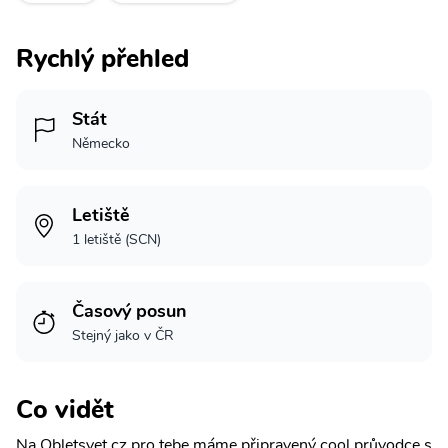
Rychlý přehled
Stát
Německo
Letiště
1 letiště (SCN)
Časový posun
Stejný jako v ČR
Co vidět
Na Obletsvet.cz pro tebe máme připravený cool průvodce s