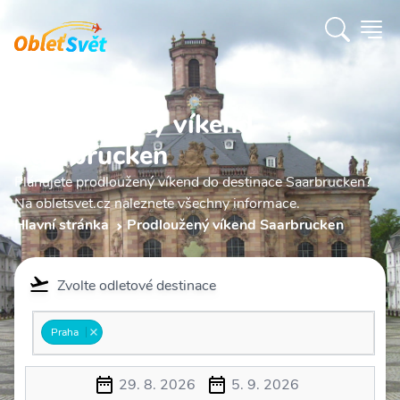
Prodloužený víkend
Saarbrucken
Plánujete prodloužený víkend do destinace Saarbrucken?
Na obletsvet.cz naleznete všechny informace.
Hlavní stránka
Prodloužený víkend Saarbrucken
Zvolte odletové destinace
Praha
29. 8. 2026
5. 9. 2026