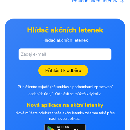
Poslední akční letenky
Hlídač akčních letenek
Hlídač akčních letenek
Přihlásit k odběru
Přihlášením vyjadřuješ souhlas s podmínkami zpracování
osobních údajů. Odhlásit se můžeš kdykoliv.
Nová aplikace na akční letenky
Nově můžete odebírat naše akční letenky zdarma také přes
naší novou aplikaci.