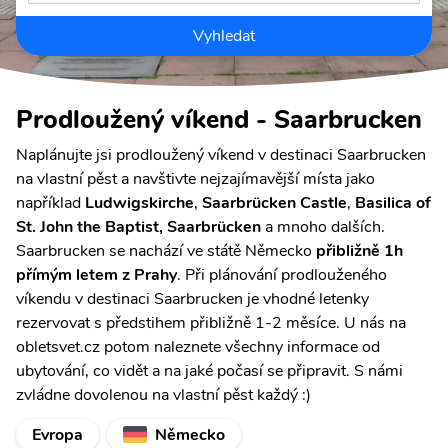
Vyhledat
Prodloužený víkend - Saarbrucken
Naplánujte jsi prodloužený víkend v destinaci Saarbrucken
na vlastní pěst a navštivte nejzajímavější místa jako
například
Ludwigskirche
,
Saarbrücken Castle
,
Basilica of
St. John the Baptist, Saarbrücken
a mnoho dalších.
Saarbrucken se nachází ve státě Německo
přibližně 1h
přímým letem z Prahy
. Při plánování prodlouženého
víkendu v destinaci Saarbrucken je vhodné letenky
rezervovat s předstihem přibližně 1-2 měsíce. U nás na
obletsvet.cz potom naleznete všechny informace od
ubytování, co vidět a na jaké počasí se připravit. S námi
zvládne dovolenou na vlastní pěst každý :)
Evropa
Německo