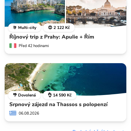
🤘 Multi-city
😍 2 122 Kč
Říjnový trip z Prahy: Apulie + Řím
Před 42 hodinami
🌴 Dovolená
👌 14 590 Kč
Srpnový zájezd na Thassos s polopenzí
06.08.2026