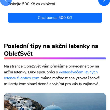
Získejte 500 Kč za založení.
Chci bonus 500 Kč!
Poslední tipy na akční letenky na
ObleťSvět
Na stránce ObleťSvět Vám přinášíme pravidelné tipy na
akční letenky. Díky spolupráci s
vyhledávačem levných
letenek flightics.com
máme možnost analyzovat řádově
miliardy kombinací denně a vybírat pro vás ty zajímavé.