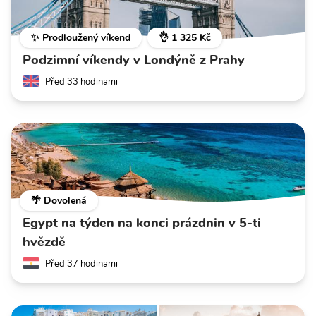
✨ Prodloužený víkend
👌 1 325 Kč
Podzimní víkendy v Londýně z Prahy
Před 33 hodinami
🌴 Dovolená
Egypt na týden na konci prázdnin v 5-ti
hvězdě
Před 37 hodinami