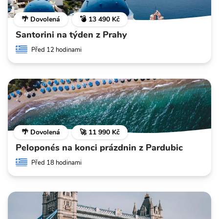
🌴 Dovolená
💣 13 490 Kč
Santorini na týden z Prahy
Před 12 hodinami
🌴 Dovolená
🚀 11 990 Kč
Peloponés na konci prázdnin z Pardubic
Před 18 hodinami