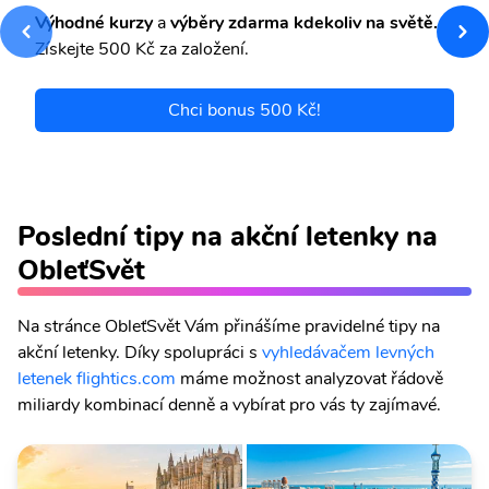
Výhodné kurzy
a
výběry zdarma kdekoliv na světě.
Získejte 500 Kč za založení.
Chci bonus 500 Kč!
Poslední tipy na akční letenky na
ObleťSvět
Na stránce ObleťSvět Vám přinášíme pravidelné tipy na
akční letenky. Díky spolupráci s
vyhledávačem levných
letenek flightics.com
máme možnost analyzovat řádově
miliardy kombinací denně a vybírat pro vás ty zajímavé.