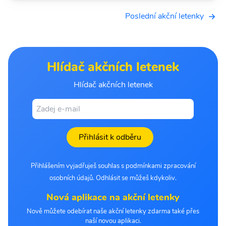
Poslední akční letenky
Hlídač akčních letenek
Hlídač akčních letenek
Přihlásit k odběru
Přihlášením vyjadřuješ souhlas s podmínkami zpracování
osobních údajů. Odhlásit se můžeš kdykoliv.
Nová aplikace na akční letenky
Nově můžete odebírat naše akční letenky zdarma také přes
naší novou aplikaci.