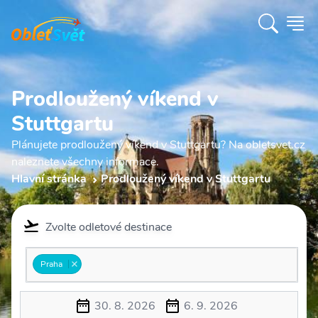
Prodloužený víkend v
Stuttgartu
Plánujete prodloužený víkend v Stuttgartu? Na obletsvet.cz
naleznete všechny informace.
Hlavní stránka
Prodloužený víkend v Stuttgartu
Zvolte odletové destinace
Praha
30. 8. 2026
6. 9. 2026