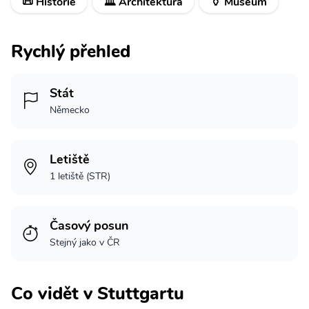
📜 Historie
🏛️ Architektura
🏺 Museum
Rychlý přehled
Stát
Německo
Letiště
1 letiště (STR)
Časový posun
Stejný jako v ČR
Co vidět v Stuttgartu