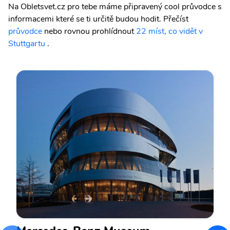
Na Obletsvet.cz pro tebe máme připravený cool průvodce s
informacemi které se ti určitě budou hodit.
Přečíst
průvodce
nebo rovnou prohlídnout
22 míst, co vidět v
Stuttgartu
.