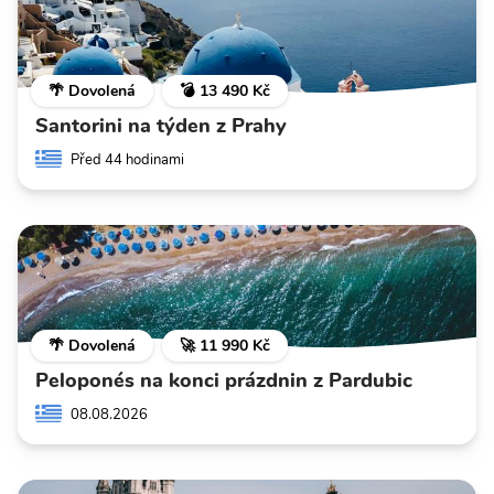
🌴 Dovolená
💣 13 490 Kč
Santorini na týden z Prahy
Před 44 hodinami
🌴 Dovolená
🚀 11 990 Kč
Peloponés na konci prázdnin z Pardubic
08.08.2026