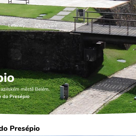
Letenky
Ubytování
pio
brazilském městě Belém.
e do Presépio
do Presépio