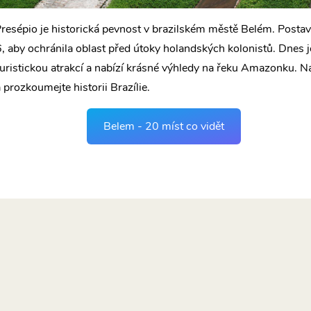
resépio je historická pevnost v brazilském městě Belém. Postav
 aby ochránila oblast před útoky holandských kolonistů. Dnes j
uristickou atrakcí a nabízí krásné výhledy na řeku Amazonku. Na
prozkoumejte historii Brazílie.
Belem - 20 míst co vidět