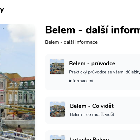
y
Belem - další infor
Belem - další informace
Belem - průvodce
Praktický průvodce se všemi důležit
informacemi
Belem - Co vidět
Belem - co musíš vidět
Letenky Belem