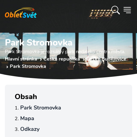
Park Stromovka
Park Stromovka je rozsáhlý park nedaleko centra města.
Hlavní stránka
Česká republika
České Budějovice
Park Stromovka
Obsah
Park Stromovka
Mapa
Odkazy