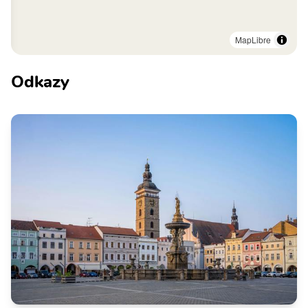
MapLibre
Odkazy