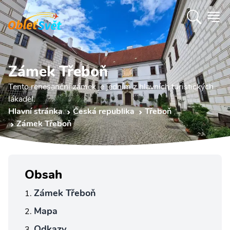
Zámek Třeboň
Tento renesanční zámek je jedním z hlavních turistických
lákadel.
Hlavní stránka
Česká republika
Třeboň
Zámek Třeboň
Obsah
Zámek Třeboň
Mapa
Odkazy