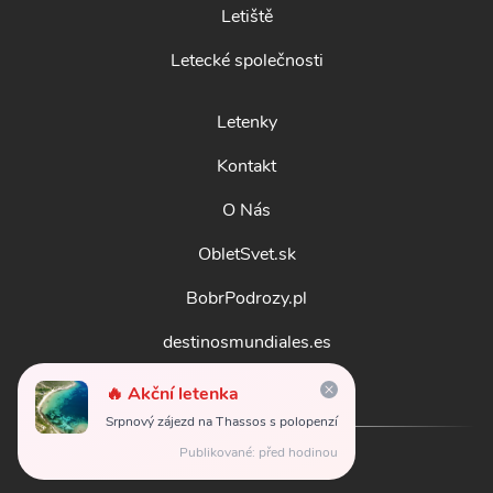
Letiště
Letecké společnosti
Letenky
Kontakt
O Nás
ObletSvet.sk
BobrPodrozy.pl
destinosmundiales.es
guidadestinazioni.it
🔥 Akční letenka
Srpnový zájezd na Thassos s polopenzí
Publikované: před hodinou
© 2026
obletsvet.cz