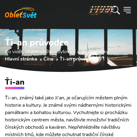
Ťi-an průvodce
Co vidět, okolní letiště, ubytování a akční letenky.
Hlavní stránka
Čína
Ťi-an průvodce
Ťi-an
Ťi-an, známý také jako Ji'an, je očarujícím městem plným
historie a kultury. Je známé svými nádhernými historickými
památkami a bohatou kulturou. Vychutnejte si procházku
historickým centrem města, navštivte množství tradičních
čínských obchodů a kaváren. Nepřehlédněte návštěvu
místních trhů, kde můžete ochutnat tradiční čínské