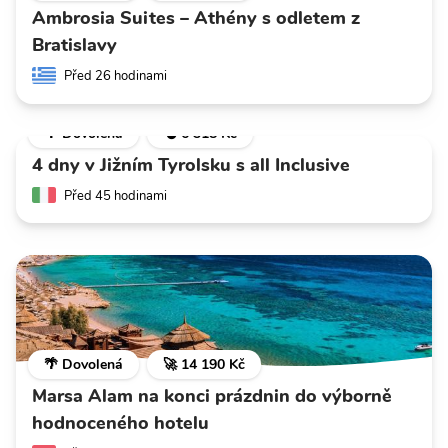
Ambrosia Suites – Athény s odletem z
Bratislavy
Před 26 hodinami
🌴 Dovolená
💣 6 318 Kč
4 dny v Jižním Tyrolsku s all Inclusive
Před 45 hodinami
🌴 Dovolená
🚀 14 190 Kč
Marsa Alam na konci prázdnin do výborně
hodnoceného hotelu