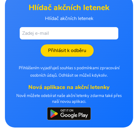
Hlídač akčních letenek
Hlídač akčních letenek
Přihlásit k odběru
Přihlášením vyjadřuješ souhlas s podmínkami zpracování
osobních údajů. Odhlásit se můžeš kdykoliv.
Nová aplikace na akční letenky
Nově můžete odebírat naše akční letenky zdarma také přes
naší novou aplikaci.