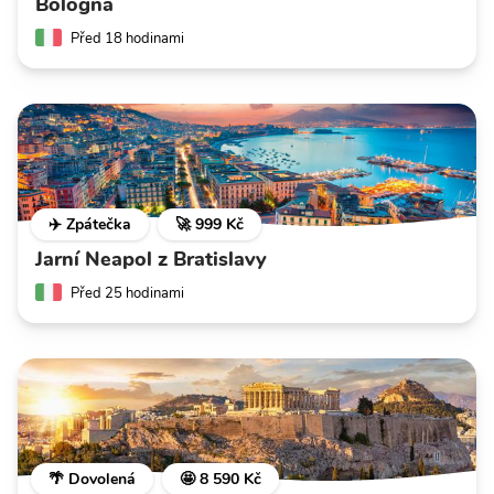
Bologna
Před 18 hodinami
✈️ Zpátečka
🚀 999 Kč
Jarní Neapol z Bratislavy
Před 25 hodinami
🌴 Dovolená
🤩 8 590 Kč