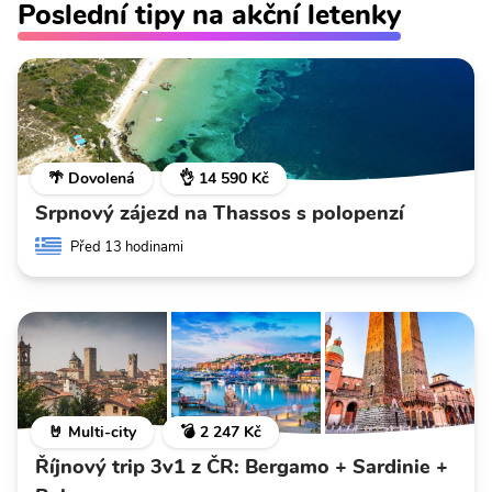
Poslední tipy na akční letenky
🌴 Dovolená
👌 14 590 Kč
Srpnový zájezd na Thassos s polopenzí
Před 13 hodinami
🤘 Multi-city
💣 2 247 Kč
Říjnový trip 3v1 z ČR: Bergamo + Sardinie +