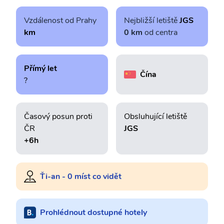
Vzdálenost od Prahy
Nejbližší letiště
JGS
km
0 km
od centra
Přímý let
Čína
?
Časový posun proti
Obsluhující letiště
ČR
JGS
+6h
Ťi-an - 0 míst co vidět
Prohlédnout dostupné hotely