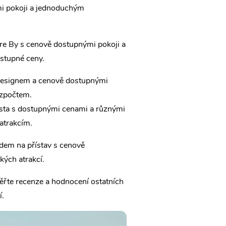
mi pokoji a jednoduchým
ndre By s cenově dostupnými pokoji a
ostupné ceny.
 designem a cenově dostupnými
ozpočtem.
ěsta s dostupnými cenami a různými
atrakcím.
edem na přístav s cenově
kých atrakcí.
ěřte recenze a hodnocení ostatních
í.