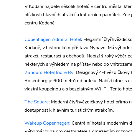
V Kodani najdete několik hotelů v centru města, kte
blízkosti hlavních atrakcí a kulturních památek. Zde 
centru Kodaně:
Copenhagen Admiral Hotel
: Elegantní čtyřhvězdičk
Kodaně, v historickém přístavu Nyhavn. Má výhodnou
atrakcí, restaurací a obchodů. Nabízí široký výběr 
některých s výhledem na přístav nebo do vnitrozemí
25hours Hotel Indre By
: Designový 4-hvězdičkový 
Rosenborg je 600 metrů od hotelu. Nabízí fitness ce
vlastní koupelnou a s bezplatným Wi-Fi. Tento hote
The Square
: Moderní čtyřhvězdičkový hotel přímo
dostupnost k hlavním turistickým atrakcím.
Wakeup Copenhagen:
Centrální hotel s moderním 
Výborná volba pro cestovatele s omezeným rozpoč