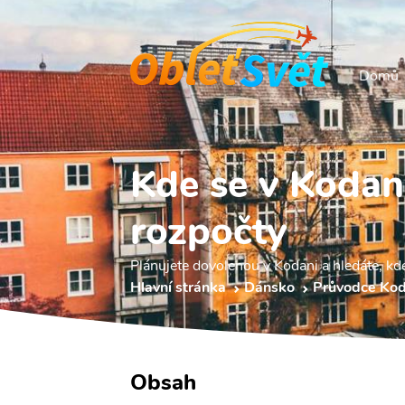
Domů
Kde se v Kodan
rozpočty
Plánujete dovolenou v Kodani a hledáte, kd
Hlavní stránka
Dánsko
Průvodce Ko
Obsah