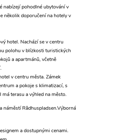
ré nabízejí pohodlné ubytování v
je několik doporučení na hotely v
ový hotel. Nachází se v centru
 polohu v blízkosti turistických
pokojů a apartmánů, včetně
.
hotel v centru města. Zámek
ntrum a pokoje s klimatizací, s
l má terasu a výhled na město.
 na náměstí Rådhuspladsen.Výborná
designem a dostupnými cenami.
tem.