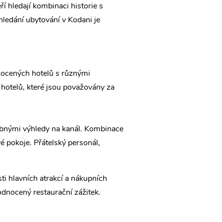
eří hledají kombinaci historie s
hledání ubytování v Kodani je
nocených hotelů s různými
 hotelů, které jsou považovány za
lebnými výhledy na kanál. Kombinace
 pokoje. Přátelský personál,
osti hlavních atrakcí a nákupních
odnocený restaurační zážitek.