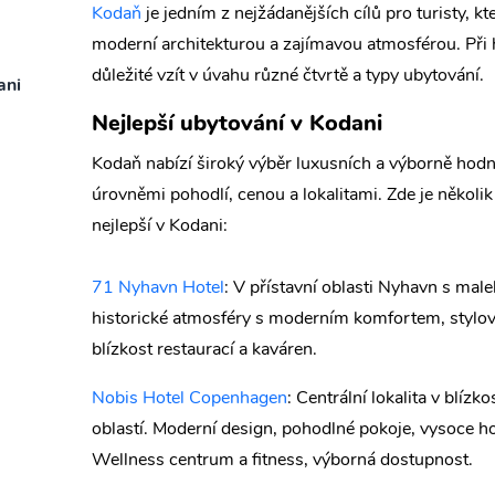
Kodaň
je jedním z nejžádanějších cílů pro turisty, kt
moderní architekturou a zajímavou atmosférou. Při 
důležité vzít v úvahu různé čtvrtě a typy ubytování.
ani
Nejlepší ubytování v Kodani
Kodaň nabízí široký výběr luxusních a výborně hod
úrovněmi pohodlí, cenou a lokalitami. Zde je několik
nejlepší v Kodani:
71 Nyhavn Hotel
: V přístavní oblasti Nyhavn s ma
historické atmosféry s moderním komfortem, stylové
blízkost restaurací a kaváren.
Nobis Hotel Copenhagen
: Centrální lokalita v blízk
oblastí. Moderní design, pohodlné pokoje, vysoce h
Wellness centrum a fitness, výborná dostupnost.