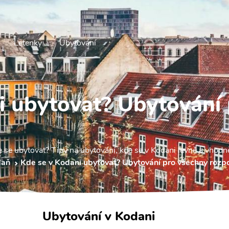
Letenky
Ubytování
i ubytovat? Ubytování
e se ubytovat? Tipy na ubytování, kde se v Kodani levně a vhodn
daň
Kde se v Kodani ubytovat? Ubytování pro všechny rozp
Ubytování v Kodani