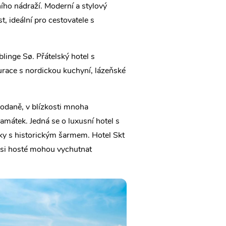
vního nádraží. Moderní a stylový
, ideální pro cestovatele s
eblinge Sø. Přátelský hotel s
urace s nordickou kuchyní, lázeňské
 Kodaně, v blízkosti mnoha
památek. Jedná se o luxusní hotel s
ky s historickým šarmem. Hotel Skt
e si hosté mohou vychutnat