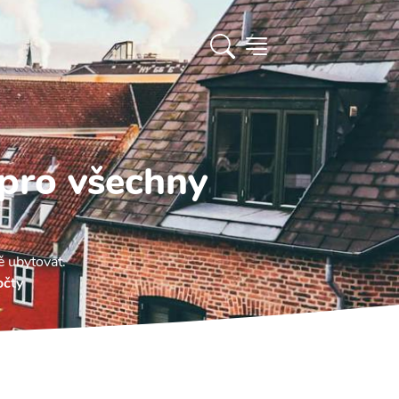
 pro všechny
ě ubytovat.
očty