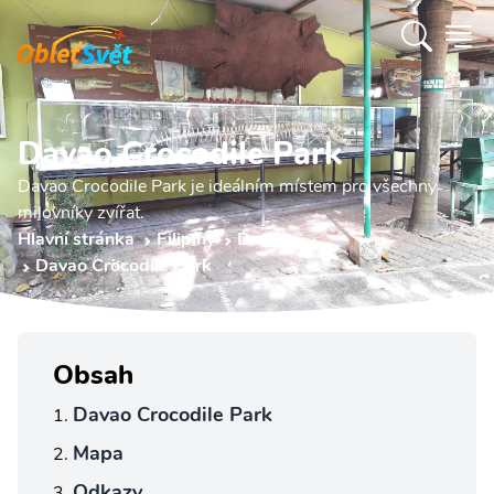
Davao Crocodile Park
Davao Crocodile Park je ideálním místem pro všechny
milovníky zvířat.
Hlavní stránka
Filipíny
Davao
Davao Crocodile Park
Obsah
Davao Crocodile Park
Mapa
Odkazy