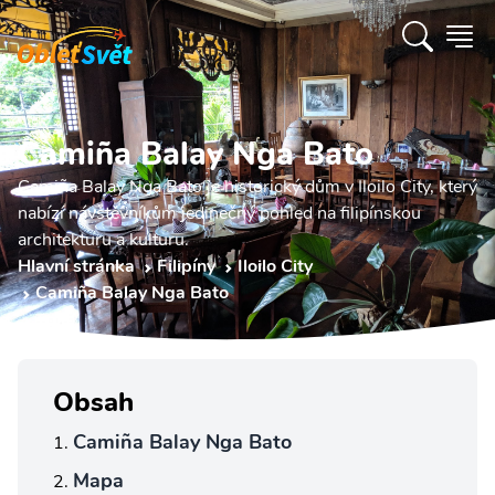
Camiña Balay Nga Bato
Camiña Balay Nga Bato je historický dům v Iloilo City, který
nabízí návštěvníkům jedinečný pohled na filipínskou
architekturu a kulturu.
Hlavní stránka
Filipíny
Iloilo City
Camiña Balay Nga Bato
Obsah
Camiña Balay Nga Bato
Mapa