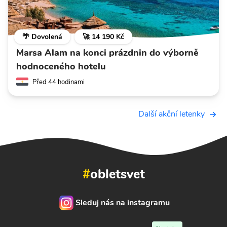
🌴 Dovolená
🚀 14 190 Kč
Marsa Alam na konci prázdnin do výborně
hodnoceného hotelu
Před 44 hodinami
Další akční letenky
#
obletsvet
Sleduj nás na instagramu