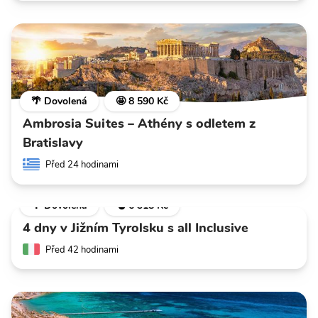
🌴 Dovolená
🤩 8 590 Kč
Ambrosia Suites – Athény s odletem z
Bratislavy
Před 24 hodinami
🌴 Dovolená
💣 6 318 Kč
4 dny v Jižním Tyrolsku s all Inclusive
Před 42 hodinami