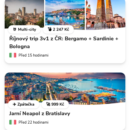
🤘 Multi-city
💣 2 247 Kč
Říjnový trip 3v1 z ČR: Bergamo + Sardinie +
Bologna
Před 15 hodinami
✈️ Zpátečka
🚀 999 Kč
Jarní Neapol z Bratislavy
Před 22 hodinami