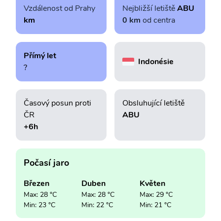
Vzdálenost od Prahy
Nejbližší letiště
ABU
km
0 km
od centra
Přímý let
Indonésie
?
Časový posun proti
Obsluhující letiště
ČR
ABU
+6h
Počasí jaro
Březen
Duben
Květen
Max: 28 °C
Max: 28 °C
Max: 29 °C
Min: 23 °C
Min: 22 °C
Min: 21 °C