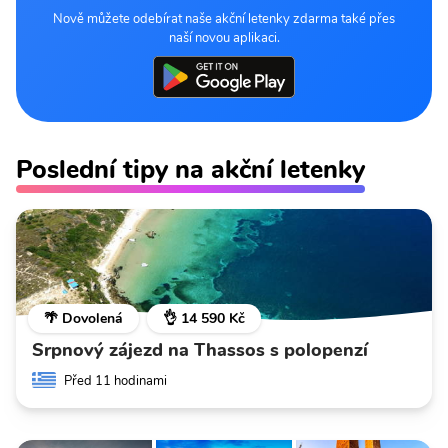
Nově můžete odebírat naše akční letenky zdarma také přes
naší novou aplikaci.
Poslední tipy na akční letenky
🌴 Dovolená
👌 14 590 Kč
Srpnový zájezd na Thassos s polopenzí
Před 11 hodinami