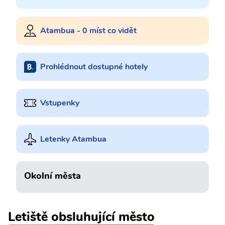
Atambua - 0 míst co vidět
Prohlédnout dostupné hotely
Vstupenky
Letenky Atambua
Okolní města
Letiště obsluhující město