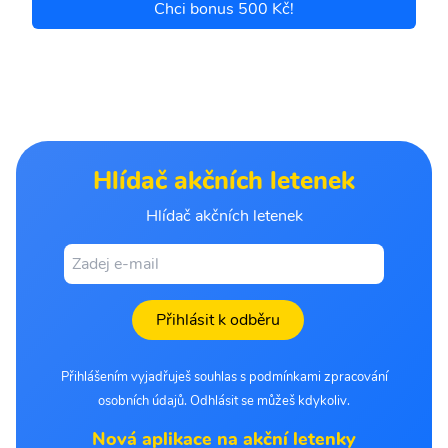
Chci bonus 500 Kč!
Hlídač akčních letenek
Hlídač akčních letenek
Přihlásit k odběru
Přihlášením vyjadřuješ souhlas s podmínkami zpracování
osobních údajů. Odhlásit se můžeš kdykoliv.
Nová aplikace na akční letenky