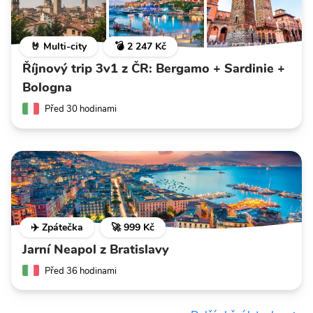
🤘 Multi-city
💣 2 247 Kč
Říjnový trip 3v1 z ČR: Bergamo + Sardinie +
Bologna
Před 30 hodinami
✈️ Zpátečka
🚀 999 Kč
Jarní Neapol z Bratislavy
Před 36 hodinami