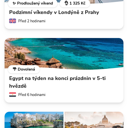
✨ Prodloužený víkend
👌 1 325 Kč
Podzimní víkendy v Londýně z Prahy
Před 2 hodinami
🌴 Dovolená
Egypt na týden na konci prázdnin v 5-ti
hvězdě
Před 6 hodinami