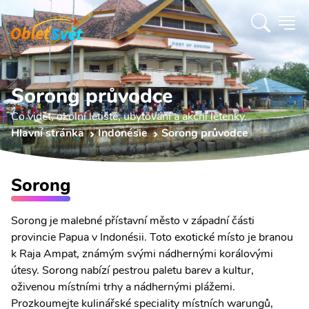
Sorong průvodce
Co vidět, okolní letiště, ubytování a akční letenky.
Hlavní stránka
Indonésie
Sorong průvodce
Sorong
Sorong je malebné přístavní město v západní části
provincie Papua v Indonésii. Toto exotické místo je branou
k Raja Ampat, známým svými nádhernými korálovými
útesy. Sorong nabízí pestrou paletu barev a kultur,
oživenou místními trhy a nádhernými plážemi.
Prozkoumejte kulinářské speciality místních warungů,