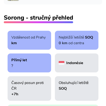
Sorong - stručný přehled
Vzdálenost od Prahy
Nejbližší letiště
SOQ
km
0 km
od centra
Přímý let
Indonésie
?
Časový posun proti
Obsluhující letiště
ČR
SOQ
+7h