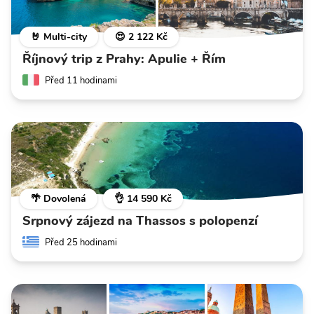
🤘 Multi-city
😍 2 122 Kč
Říjnový trip z Prahy: Apulie + Řím
Před 11 hodinami
🌴 Dovolená
👌 14 590 Kč
Srpnový zájezd na Thassos s polopenzí
Před 25 hodinami