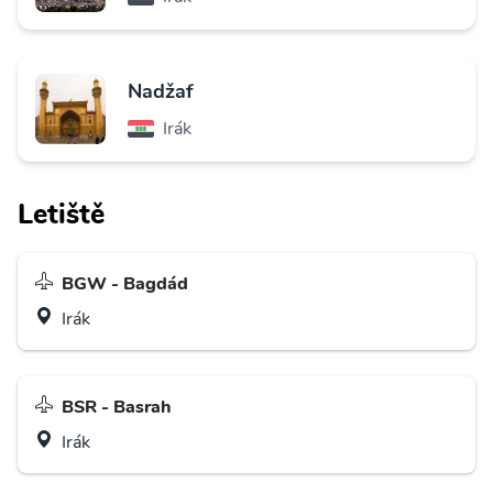
Nadžaf
Irák
Letiště
BGW - Bagdád
Irák
BSR - Basrah
Irák