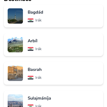
Bagdád
Irák
Arbíl
Irák
Basrah
Irák
Sulajmáníja
Irák