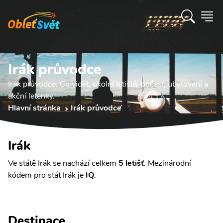
Irák průvodce
Irák průvodce. Co vidět, okolní letiště, počasí, ubytování a
akční letenky.
Hlavní stránka
Irák průvodce
Irák
Ve státě Irák se nachází celkem
5 letišť
. Mezinárodní
kódem pro stát Irák je
IQ
.
Destinace