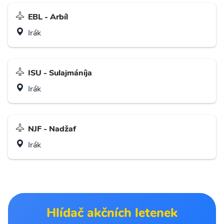
EBL - Arbíl
Irák
ISU - Sulajmáníja
Irák
NJF - Nadžaf
Irák
Hlídač akčních letenek