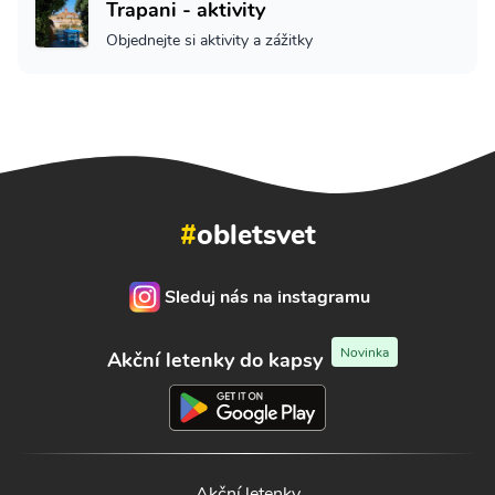
Trapani - aktivity
Objednejte si aktivity a zážitky
#
obletsvet
Sleduj nás na instagramu
Novinka
Akční letenky do kapsy
Akční letenky