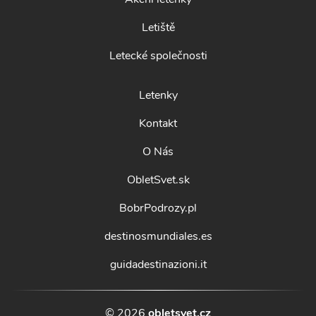
Letiště
Letecké společnosti
Letenky
Kontakt
O Nás
ObletSvet.sk
BobrPodrozy.pl
destinosmundiales.es
guidadestinazioni.it
© 2026
obletsvet.cz