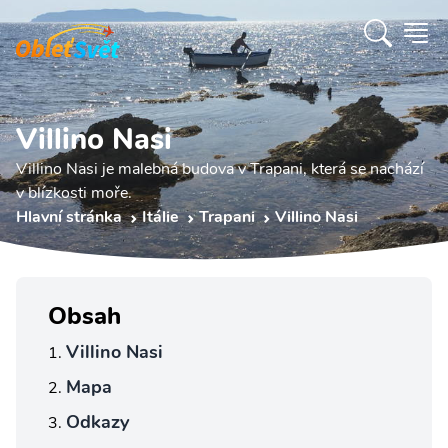
Villino Nasi
Villino Nasi je malebná budova v Trapani, která se nachází
v blízkosti moře.
Hlavní stránka
Itálie
Trapani
Villino Nasi
Obsah
Villino Nasi
Mapa
Odkazy