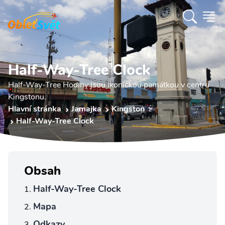
Half-Way-Tree Clock
Half-Way-Tree Hodiny jsou ikonickou památkou v centru
Kingstonu.
Hlavní stránka
Jamajka
Kingston
Half-Way-Tree Clock
Obsah
Half-Way-Tree Clock
Mapa
Odkazy