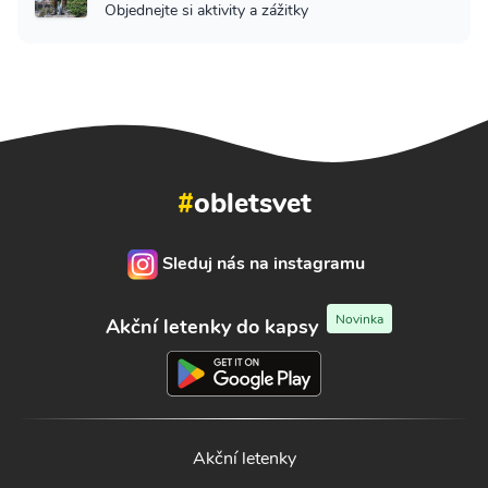
Objednejte si aktivity a zážitky
#
obletsvet
Sleduj nás na instagramu
Novinka
Akční letenky do kapsy
Akční letenky