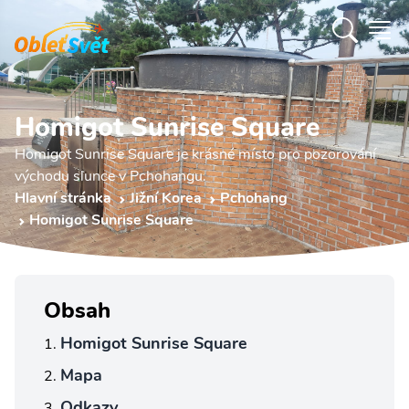
Homigot Sunrise Square
Homigot Sunrise Square je krásné místo pro pozorování
východu slunce v Pchohangu.
Hlavní stránka
Jižní Korea
Pchohang
Homigot Sunrise Square
Obsah
Homigot Sunrise Square
Mapa
Odkazy