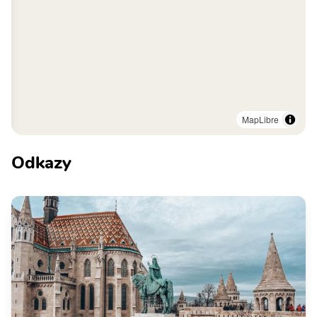
MapLibre
Odkazy