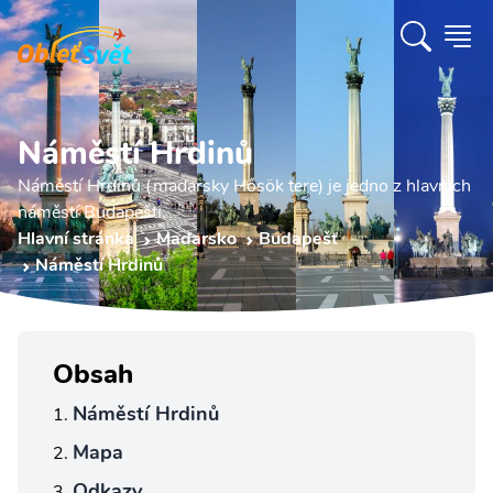
Náměstí Hrdinů
Náměstí Hrdinů (maďarsky Hősök tere) je jedno z hlavních
náměstí Budapešti.
Hlavní stránka
Maďarsko
Budapešť
Náměstí Hrdinů
Obsah
Náměstí Hrdinů
Mapa
Odkazy