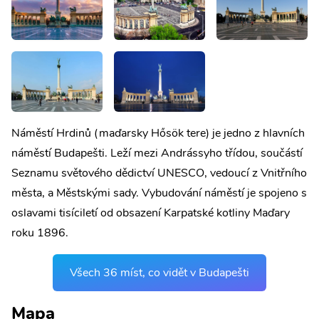
Náměstí Hrdinů (maďarsky Hősök tere) je jedno z hlavních
náměstí Budapešti. Leží mezi Andrássyho třídou, součástí
Seznamu světového dědictví UNESCO, vedoucí z Vnitřního
města, a Městskými sady. Vybudování náměstí je spojeno s
oslavami tisíciletí od obsazení Karpatské kotliny Maďary
roku 1896.
Všech 36 míst, co vidět v Budapešti
Mapa