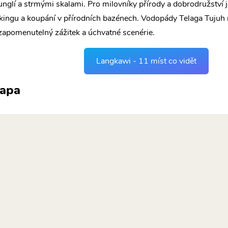
unglí a strmými skalami. Pro milovníky přírody a dobrodružství
ekingu a koupání v přírodních bazénech. Vodopády Telaga Tujuh 
zapomenutelný zážitek a úchvatné scenérie.
Langkawi - 11 míst co vidět
apa