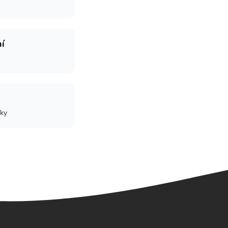
í
tky