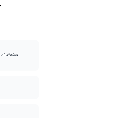
í
e
 důležitými