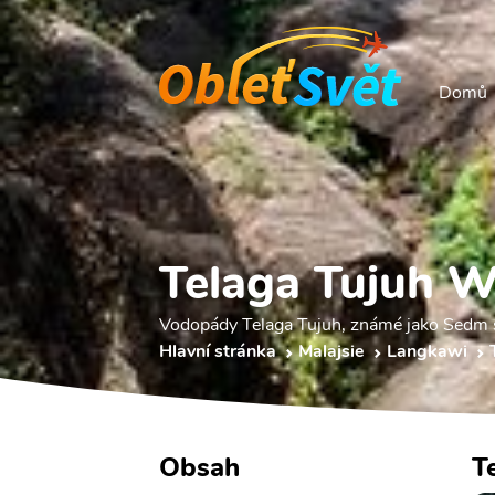
Domů
Telaga Tujuh Wa
Vodopády Telaga Tujuh, známé jako Sedm st
Hlavní stránka
Malajsie
Langkawi
Obsah
T