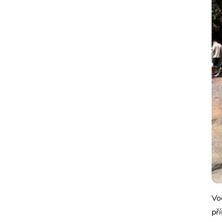
Vo
př