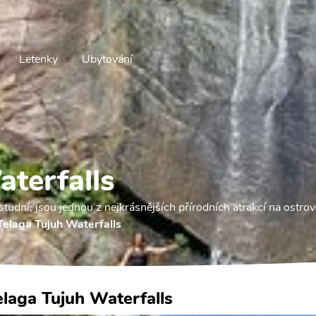
Letenky
Ubytování
terfalls
udní, jsou jednou z nejkrásnějších přírodních atrakcí na ostro
Telaga Tujuh Waterfalls
elaga Tujuh Waterfalls