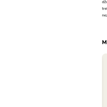
dž
tr
ne
M