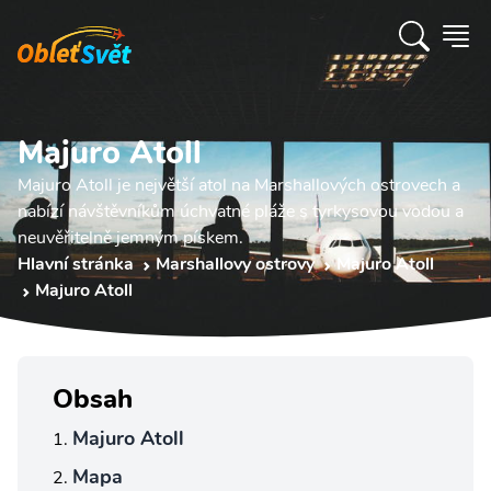
Majuro Atoll
Majuro Atoll je největší atol na Marshallových ostrovech a
nabízí návštěvníkům úchvatné pláže s tyrkysovou vodou a
neuvěřitelně jemným pískem.
Hlavní stránka
Marshallovy ostrovy
Majuro Atoll
Majuro Atoll
Obsah
Majuro Atoll
Mapa