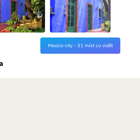
Mexico city - 31 míst co vidět
a