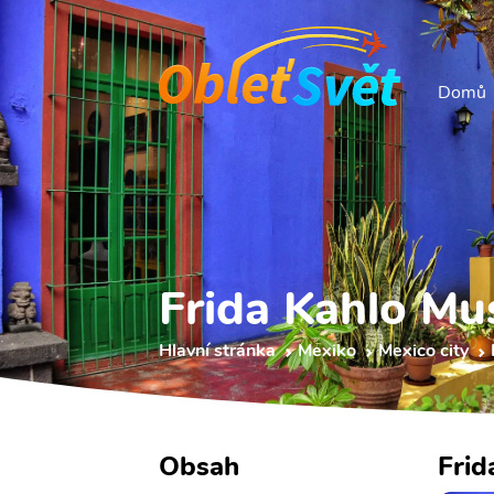
Domů
Frida Kahlo M
Hlavní stránka
Mexiko
Mexico city
Obsah
Frid