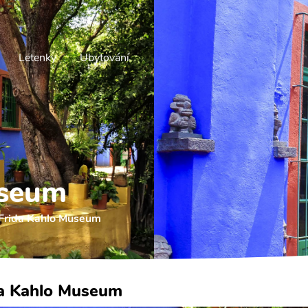
Letenky
Ubytování
useum
Frida Kahlo Museum
a Kahlo Museum