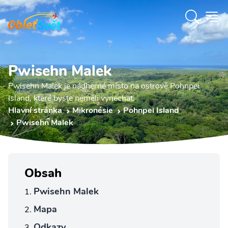
Pwisehn Malek
Pwisehn Malek je nádherné místo na ostrově Pohnpei
Island, které byste neměli vynechat.
Hlavní stránka
Mikronésie
Pohnpei Island
Pwisehn Malek
Obsah
Pwisehn Malek
Mapa
Odkazy