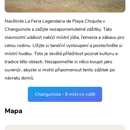
Navštivte La Feria Legendaria de Playa Chiquita v
Changuinole a zažijte nezapomenutelné zážitky. Tato
slavnostní událost nabízí místní jídla, řemesla a zábavu pro
celou rodinu. Užijte si taneční vystoupení a poslechněte si
místní hudbu. Toto je skvělá příležitost poznat kulturu a
tradice této oblasti. Nezapomeňte si něco koupit jako
suvenýr, abyste si mohli připomenout tento zážitek po
návratu domů.
Changuinola - 9 míst co vidět
Mapa