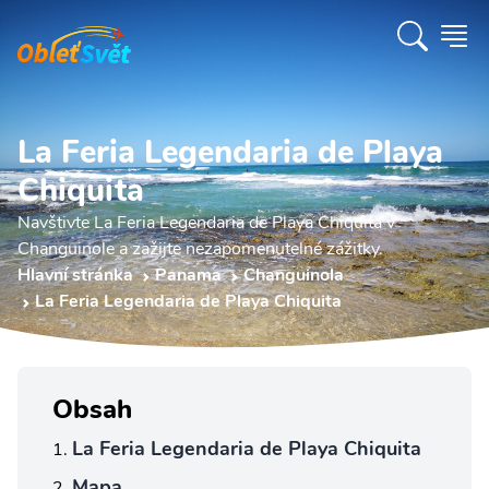
La Feria Legendaria de Playa
Chiquita
Navštivte La Feria Legendaria de Playa Chiquita v
Changuinole a zažijte nezapomenutelné zážitky.
Hlavní stránka
Panama
Changuinola
La Feria Legendaria de Playa Chiquita
Obsah
La Feria Legendaria de Playa Chiquita
Mapa