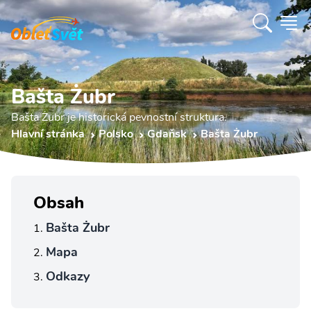
Bašta Żubr
Bašta Żubr je historická pevnostní struktura.
Hlavní stránka
Polsko
Gdaňsk
Bašta Żubr
Obsah
Bašta Żubr
Mapa
Odkazy