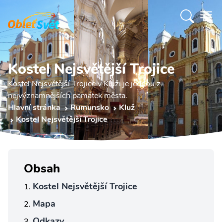
Kostel Nejsvětější Trojice
Kostel Nejsvětější Trojice v Kluži je jednou z
nejvýznamnějších památek města.
Hlavní stránka
Rumunsko
Kluž
Kostel Nejsvětější Trojice
Obsah
Kostel Nejsvětější Trojice
Mapa
Odkazy