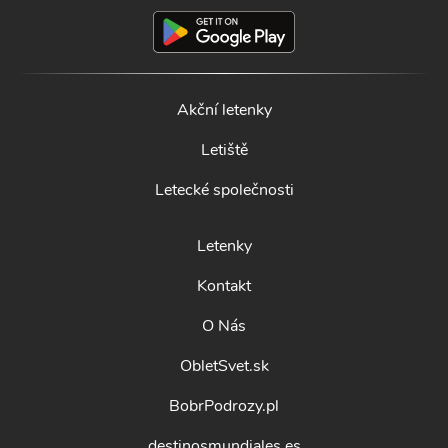
Akční letenky
Letiště
Letecké společnosti
Letenky
Kontakt
O Nás
ObletSvet.sk
BobrPodrozy.pl
destinosmundiales.es