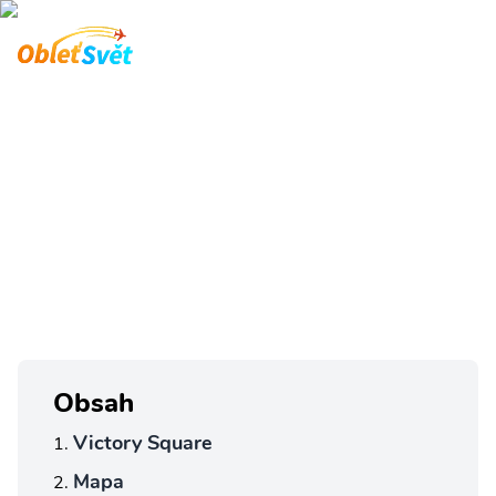
Victory Square
Náměstí Vítězství je největší náměstí v Temešváru a
jedním z nejvýznamnějších míst v historickém centru
města.
Hlavní stránka
Rumunsko
Temešvár
Victory Square
Obsah
Victory Square
Mapa