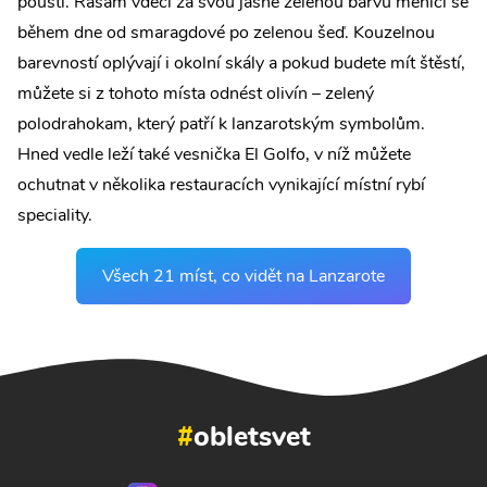
pouští. Řasám vděčí za svou jasně zelenou barvu měnící se
během dne od smaragdové po zelenou šeď. Kouzelnou
barevností oplývají i okolní skály a pokud budete mít štěstí,
můžete si z tohoto místa odnést olivín – zelený
polodrahokam, který patří k lanzarotským symbolům.
Hned vedle leží také vesnička El Golfo, v níž můžete
ochutnat v několika restauracích vynikající místní rybí
speciality.
Všech 21 míst, co vidět na Lanzarote
#
obletsvet