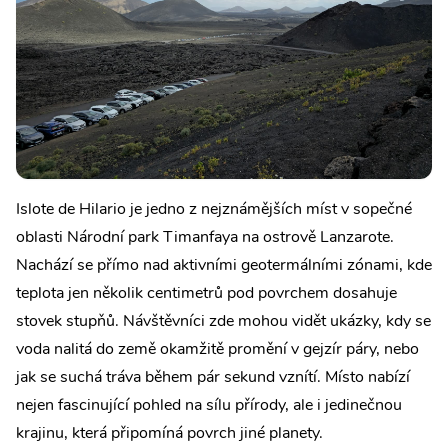
Islote de Hilario je jedno z nejznámějších míst v sopečné
oblasti Národní park Timanfaya na ostrově Lanzarote.
Nachází se přímo nad aktivními geotermálními zónami, kde
teplota jen několik centimetrů pod povrchem dosahuje
stovek stupňů. Návštěvníci zde mohou vidět ukázky, kdy se
voda nalitá do země okamžitě promění v gejzír páry, nebo
jak se suchá tráva během pár sekund vznítí. Místo nabízí
nejen fascinující pohled na sílu přírody, ale i jedinečnou
krajinu, která připomíná povrch jiné planety.