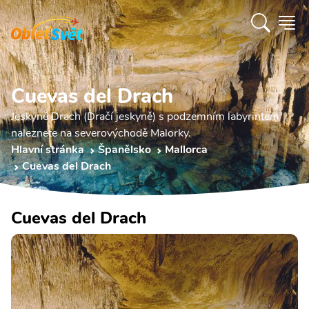
Cuevas del Drach
Jeskyně Drach (Dračí jeskyně) s podzemním labyrintem
naleznete na severovýchodě Malorky.
Hlavní stránka
Španělsko
Mallorca
Cuevas del Drach
Cuevas del Drach