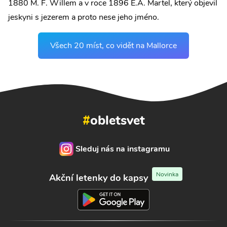
1880 M. F. Willem a v roce 1896 E.A. Martel, který objevil
jeskyni s jezerem a proto nese jeho jméno.
Všech 20 míst, co vidět na Mallorce
#
obletsvet
Sleduj nás na instagramu
Novinka
Akční letenky do kapsy