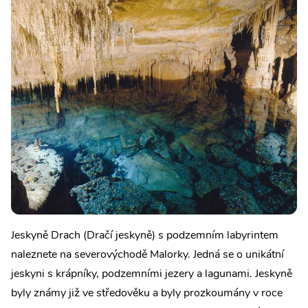
Jeskyně Drach (Dračí jeskyně) s podzemním labyrintem
naleznete na severovýchodě Malorky. Jedná se o unikátní
jeskyni s krápníky, podzemními jezery a lagunami. Jeskyně
byly známy již ve středověku a byly prozkoumány v roce