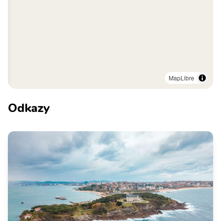
MapLibre
Odkazy